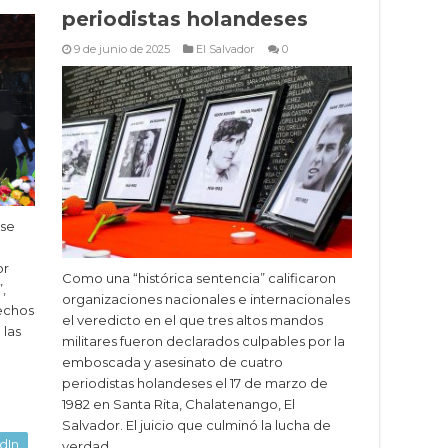
periodistas holandeses
9 de junio de 2025
El Salvador
0
 se
or
Como una “histórica sentencia” calificaron
,
organizaciones nacionales e internacionales
rechos
el veredicto en el que tres altos mandos
 las
militares fueron declarados culpables por la
.
emboscada y asesinato de cuatro
periodistas holandeses el 17 de marzo de
1982 en Santa Rita, Chalatenango, El
Salvador. El juicio que culminó la lucha de
dIn
verdad …