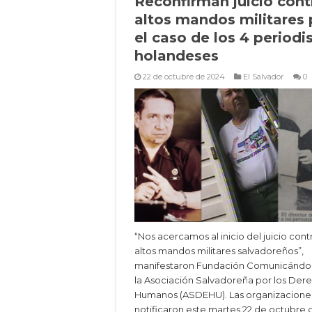
Reconfirman juicio cont
altos mandos militares 
el caso de los 4 periodi
holandeses
22 de octubre de 2024
El Salvador
0
“Nos acercamos al inicio del juicio cont
altos mandos militares salvadoreños”,
manifestaron Fundación Comunicándo
la Asociación Salvadoreña por los Der
Humanos (ASDEHU). Las organizacione
notificaron este martes 22 de octubre 