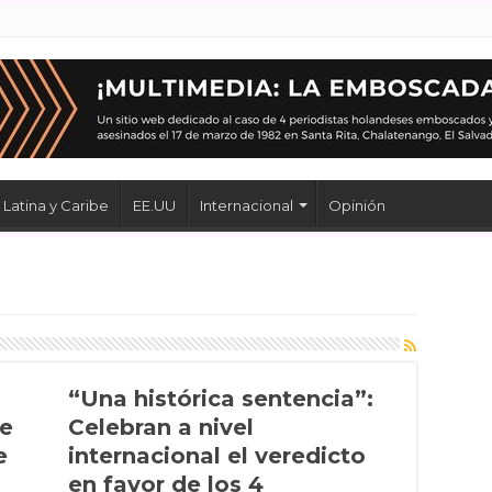
Latina y Caribe
EE.UU
Internacional
Opinión
“Una histórica sentencia”:
de
Celebran a nivel
e
internacional el veredicto
en favor de los 4