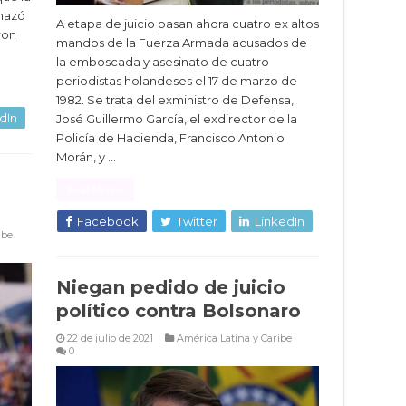
chazó
A etapa de juicio pasan ahora cuatro ex altos
ron
mandos de la Fuerza Armada acusados de
la emboscada y asesinato de cuatro
periodistas holandeses el 17 de marzo de
1982. Se trata del exministro de Defensa,
dIn
José Guillermo García, el exdirector de la
Policía de Hacienda, Francisco Antonio
Morán, y …
Read More »
Facebook
Twitter
LinkedIn
ibe
Niegan pedido de juicio
político contra Bolsonaro
22 de julio de 2021
América Latina y Caribe
0