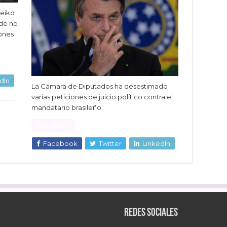
Keiko
 de no
iones
dIn
La Cámara de Diputados ha desestimado
varias peticiones de juicio político contra el
mandatario brasileño.
Read More »
Facebook
Twitter
LinkedIn
Redes sociales