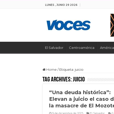
LUNES , JUNIO 29 2026
El Salvador
Centroamérica
América 
Home
/
Etiqueta:
juicio
Tag Archives:
juicio
“Una deuda histórica”:
Elevan a juicio el caso 
la masacre de El Mozot
9 de diciembre de 2025
El Salvador
0