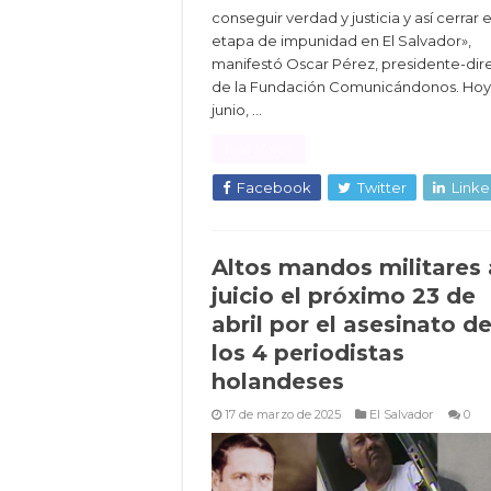
conseguir verdad y justicia y así cerrar 
etapa de impunidad en El Salvador»,
manifestó Oscar Pérez, presidente-dir
de la Fundación Comunicándonos. Hoy,
junio, …
Read More »
Facebook
Twitter
Linke
Altos mandos militares 
juicio el próximo 23 de
abril por el asesinato d
los 4 periodistas
holandeses
17 de marzo de 2025
El Salvador
0