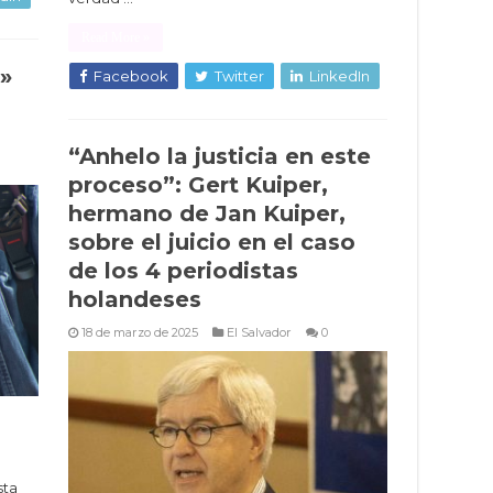
Read More »
o»
Facebook
Twitter
LinkedIn
“Anhelo la justicia en este
proceso”: Gert Kuiper,
hermano de Jan Kuiper,
sobre el juicio en el caso
de los 4 periodistas
holandeses
18 de marzo de 2025
El Salvador
0
sta