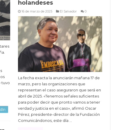
holandeses
16 de marzo de 2025
El Salvador
0
itares
ña.
os
dos
La fecha exacta la anunciarán mañana 17 de
e tuvo
marzo, pero las organizaciones que
representan el caso aseguraron que será en
abril de 2025. «Tenemos señales suficientes
para poder decir que pronto vamos a tener
verdad y justicia en el caso», afirmó Oscar
dIn
Pérez, presidente-director de la Fundación
Comunicándonos, este día …