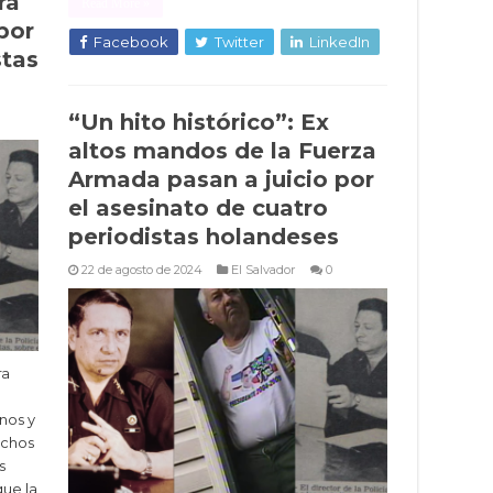
ra
Read More »
por
Facebook
Twitter
LinkedIn
stas
“Un hito histórico”: Ex
altos mandos de la Fuerza
Armada pasan a juicio por
el asesinato de cuatro
periodistas holandeses
22 de agosto de 2024
El Salvador
0
ra
nos y
echos
s
que la