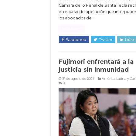
Cámara de lo Penal de Santa Tecla re
el recurso de apelación que interpusie
los abogados de …
Read More »
Facebook
Twitter
Linke
Fujimori enfrentará a la
justicia sin inmunidad
31 de agosto de 2021
América Latina y Car
0