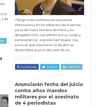
esta
ector
 3 de
«Tengo toda confianza en las buenas
intenciones y en los esfuerzos de la señora
jueza de Dulce Nombre de María y los
abogados míos. Les admiro por su coraje y
perseverancia”, expresó Gert Kuiper, tras
dIn
conocer que el próximo 23 de abril se
desarrollará el juicio del caso de los …
a
Read More »
Facebook
Twitter
LinkedIn
e
Anunciarán fecha del juicio
contra altos mandos
militares por el asesinato
de 4 periodistas