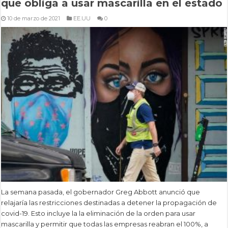
que obliga a usar mascarilla en el estado
10 de marzo de 2021
EE.UU
0
La semana pasada, el gobernador Greg Abbott anunció que
relajaría las restricciones destinadas a detener la propagación de
covid-19. Esto incluye la la eliminación de la orden para usar
mascarilla y permitir que todas las empresas reabran el 100%, a