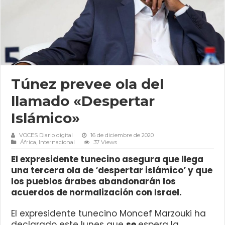
Túnez prevee ola del
llamado «Despertar
Islámico»
VOCES Diario digital
16 de diciembre de 2020
África
,
Internacional
37 Views
El expresidente tunecino asegura que llega
una tercera ola de ‘despertar islámico’ y que
los pueblos árabes abandonarán los
acuerdos de normalización con Israel.
El expresidente tunecino Moncef Marzouki ha
declarado este lunes que
se
espera la