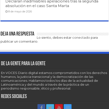
Declaran inadmisibles apelaciones tras la segunda
absolución en el caso Santa Marta
8 de mayo de 2026
Deja una respuesta
Lo siento, debes estar
conectado
para
publicar un comentario.
De la gente para la gente
En VOCES Diario digital estamos comprometidos con los derechos
humanos, la justicia transicional y la democratización de las
comunicaciones. Hablamos todos los días de la actualidad de
Latinoamérica y del mundo a través de la práctica de un
periodismo responsable, ético y profesional.
Redes sociales