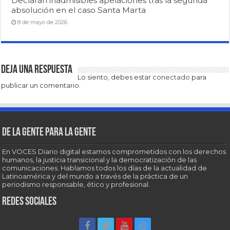
Declaran inadmisibles apelaciones tras la segunda
absolución en el caso Santa Marta
8 de mayo de 2026
Deja una respuesta
Lo siento, debes estar
conectado
para
publicar un comentario.
De la gente para la gente
En VOCES Diario digital estamos comprometidos con los derechos
humanos, la justicia transicional y la democratización de las
comunicaciones. Hablamos todos los días de la actualidad de
Latinoamérica y del mundo a través de la práctica de un
periodismo responsable, ético y profesional.
Redes sociales