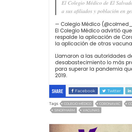
El Colegio Médico de El Salvad
a sus afiliados y población en 
— Colegio Médico (@colmed
El Colegio Médico advirtió qu
respalde la aplicación de Co
la aplicación de otras vacuna
Llamaron a las autoridades d
desabastecimiento lo más pro
para superar la pandemia qu
2019.
Facebook
Twitter
Share
Tags
COLEGIO MÉDICO
CORONAVAC
C
SINOPHARM
VACUNAS