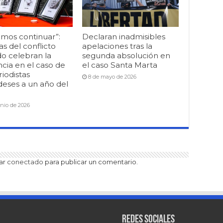
mos continuar”:
Declaran inadmisibles
as del conflicto
apelaciones tras la
o celebran la
segunda absolución en
cia en el caso de
el caso Santa Marta
riodistas
8 de mayo de 2026
deses a un año del
unio de 2026
tar
conectado
para publicar un comentario.
Redes sociales