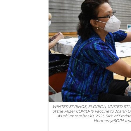
WINTER SPRINGS, FLORIDA, UNITED STATES
of the Pfizer COVID-19 vaccine to Joann Co
As of September 10, 2021, 54% of Florid
Hennessy/SOPA Imag