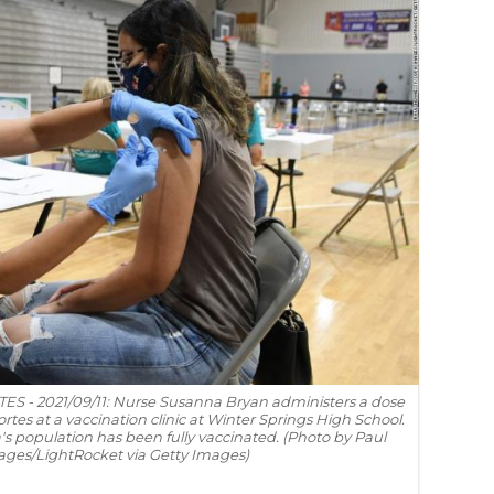
 - 2021/09/11: Nurse Susanna Bryan administers a dose
rtes at a vaccination clinic at Winter Springs High School.
a's population has been fully vaccinated. (Photo by Paul
es/LightRocket via Getty Images)