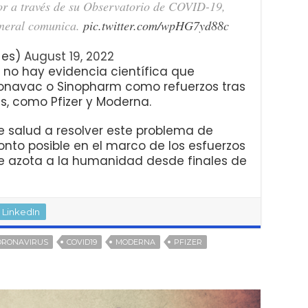
or a través de su Observatorio de COVID-19,
general comunica.
pic.twitter.com/wpHG7yd88c
_es)
August 19, 2022
e no hay evidencia científica que
ronavac o Sinopharm como refuerzos tras
s, como Pfizer y Moderna.
e salud a resolver este problema de
nto posible en el marco de los esfuerzos
e azota a la humanidad desde finales de
LinkedIn
ORONAVIRUS
COVID19
MODERNA
PFIZER