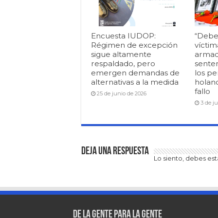
Encuesta IUDOP:
“Debe
Régimen de excepción
víctim
sigue altamente
armad
respaldado, pero
senten
emergen demandas de
los pe
alternativas a la medida
holan
fallo
25 de junio de 2026
3 de j
Deja una respuesta
Lo siento, debes es
De la gente para la gente