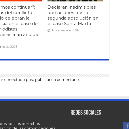
mos continuar”:
Declaran inadmisibles
as del conflicto
apelaciones tras la
o celebran la
segunda absolución en
cia en el caso de
el caso Santa Marta
riodistas
8 de mayo de 2026
deses a un año del
unio de 2026
tar
conectado
para publicar un comentario.
Redes sociales
dos con los derechos
tización de las comunicaciones.