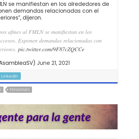
FMLN se manifiestan en los alrededores de
ponen demandas relacionadas con el
riores”, dijeron.
pos afines al FMLN se manifiestan en los
 accesos. Exponen demandas relacionadas con
teriores.
pic.twitter.com/9F87cZQCCe
AsambleaSV)
June 21, 2021
LinkedIn
O
PENSIONES