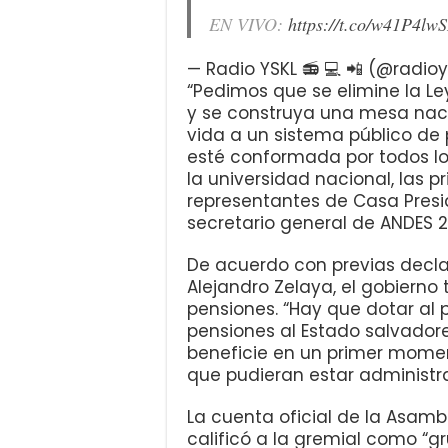
EN VIVO:
https://t.co/w41P4lwS
— Radio YSKL 📻 💻 📲 (@radioy
“Pedimos que se elimine la L
y se construya una mesa naci
vida a un sistema público d
esté conformada por todos los
la universidad nacional, las pr
representantes de Casa Presid
secretario general de ANDES 21
De acuerdo con previas decla
Alejandro Zelaya, el gobierno
pensiones. “Hay que dotar al 
pensiones al Estado salvador
beneficie en un primer moment
que pudieran estar administra
La cuenta oficial de la Asamb
calificó a la gremial como “g