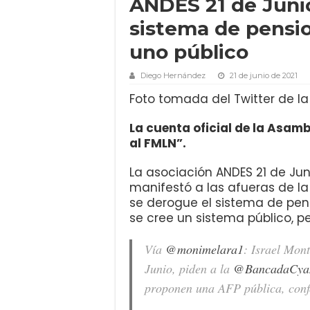
ANDES 21 de Juni
sistema de pensio
uno público
Diego Hernández
21 de junio de 2021
Foto tomada del Twitter de la
La cuenta oficial de la Asamb
al FMLN”.
La asociación ANDES 21 de Jun
manifestó a las afueras de l
se derogue el sistema de pen
se cree un sistema público, p
Vía
@monimelara1
: Israel Mon
Junio, piden a la
@BancadaCya
proponen una AFP pública, conf