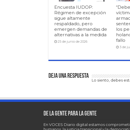
Encuesta IUDOP:
“Debe
Régimen de excepción
víctim
sigue altamente
armad
respaldado, pero
senten
emergen demandas de
los pe
alternativas a la medida
holan
fallo
25 de junio de 2026
3 de j
Deja una respuesta
Lo siento, debes es
De la gente para la gente
En VOCES Diario digital estamos comprometi
humanos, la justicia transicional y la democra