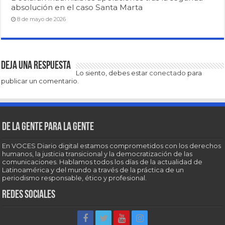
absolución en el caso Santa Marta
8 de mayo de 2026
Deja una respuesta
Lo siento, debes estar
conectado
para
publicar un comentario.
De la gente para la gente
En VOCES Diario digital estamos comprometidos con los derechos
humanos, la justicia transicional y la democratización de las
comunicaciones. Hablamos todos los días de la actualidad de
Latinoamérica y del mundo a través de la práctica de un
periodismo responsable, ético y profesional.
Redes sociales