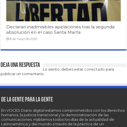
Declaran inadmisibles apelaciones tras la segunda
absolución en el caso Santa Marta
8 de mayo de 2026
Deja una respuesta
Lo siento, debes estar
conectado
para
publicar un comentario.
De la gente para la gente
En VOCES Diario digital estamos comprometidos con los derechos
humanos, la justicia transicional y la democratización de las
comunicaciones. Hablamos todos los días de la actualidad de
Latinoamérica y del mundo a través de la práctica de un