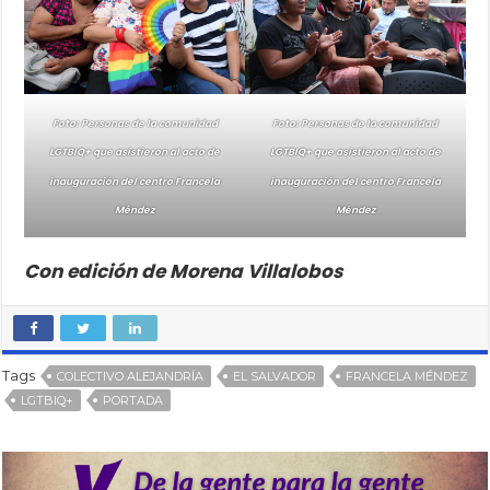
Foto: Personas de la comunidad
Foto: Personas de la comunidad
LGTBIQ+ que asistieron al acto de
LGTBIQ+ que asistieron al acto de
inauguración del centro Francela
inauguración del centro Francela
Méndez
Méndez
Con edición de Morena Villalobos
Tags
COLECTIVO ALEJANDRÍA
EL SALVADOR
FRANCELA MÉNDEZ
LGTBIQ+
PORTADA