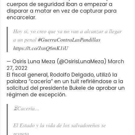
cuerpos de seguridad iban a empezar a
disparar a matar en vez de capturar para
encarcelar.
Hoy si, yo creo que ya no van a alcanzar a llegar
a un penal
#GuerraContraLasPandillas
https://t.co/JxnQ6mK1iU
— Osiris Luna Meza (@OsirisLunaMeza)
March
27, 2022
El fiscal general, Rodolfo Delgado, utilizó la
palabra “cacería” en un tuit refiriéndose a la
solicitud del presidente Bukele de aprobar un
régimen de excepción.
⏳Cacería…
El Estado y la vida de los salvadoreños se
respeta.