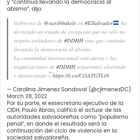
y “continúa llevando la democracia al
abismo”, dijo.
Gobierno de
@nayibbukele
en
#ElSalvador
ha
decretado un estado de excepción que no sólo no
respeta estándares de
#DDHH
sino que continúa
llevando la democracia al abismo.
La comunidad internacional está atenta y las
organizaciones de
#DDHH
seguiremos alertando
y denunciando👇
https://t.co/UiSATGTk16
— Carolina Jimenez Sandoval (@cjimenezDC)
March 28, 2022
Por su parte, el exsecretario ejecutivo de la
CIDH, Paulo Abrao, calificó el actuar de las
autoridades salvadoreñas como “populismo
penal”, en donde el resultado será la
continuación del ciclo de violencia en la
sociedad salvadoreña.