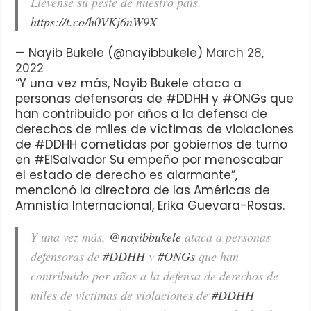
Llévense su peste de nuestro país.
https://t.co/h0VKj6nW9X
— Nayib Bukele (@nayibbukele)
March 28,
2022
“Y una vez más, Nayib Bukele ataca a
personas defensoras de #DDHH y #ONGs que
han contribuido por años a la defensa de
derechos de miles de víctimas de violaciones
de #DDHH cometidas por gobiernos de turno
en #ElSalvador Su empeño por menoscabar
el estado de derecho es alarmante”,
mencionó la directora de las Américas de
Amnistía Internacional, Erika Guevara-Rosas.
Y una vez más,
@nayibbukele
ataca a personas
defensoras de
#DDHH
y
#ONGs
que han
contribuido por años a la defensa de derechos de
miles de víctimas de violaciones de
#DDHH