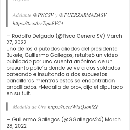
Adelante
@PNCSV
y
@FUERZARMADASV
https://t.co/tze7qm9VC4
— Rodolfo Delgado (@FiscalGeneralSV)
March
27, 2022
Uno de los diputados aliados del presidente
Bukele, Guillermo Gallegos, retuiteó un video
publicado por una cuenta anónima de un
presunto policía donde se ve a dos soldados
pateando e insultando a dos supuestos
pandilleros mientras estos se encontraban
arrodillados. «Medalla de oro», dijo el diputado
en su tuit.
Medalla de Oro
https://t.co/WiaQsoniZF
— Guillermo Gallegos (@GGallegos24)
March
28, 2022