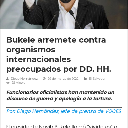
Bukele arremete contra
organismos
internacionales
preocupados por DD. HH.
Diego Hernández
29 de marzo de 2022
El Salvador
92 Views
Funcionarios oficialistas han mantenido un
discurso de guerra y apología a la tortura.
Por: Diego Hernández, jefe de prensa de VOCES
El presidente Nayib Bukele llamó “vividores” a