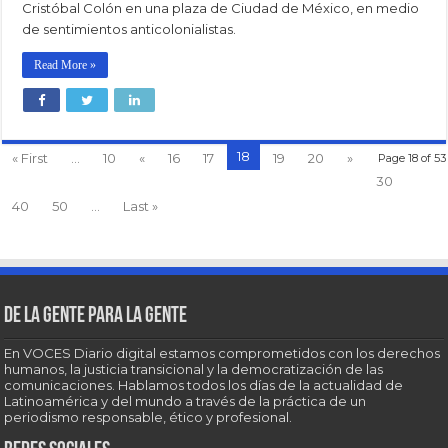
Cristóbal Colón en una plaza de Ciudad de México, en medio
de sentimientos anticolonialistas.
Read More »
18
« First
...
10
«
16
17
19
20
»
Page 18 of 53
30
40
50
...
Last »
De la gente para la gente
En VOCES Diario digital estamos comprometidos con los derechos
humanos, la justicia transicional y la democratización de las
comunicaciones. Hablamos todos los días de la actualidad de
Latinoamérica y del mundo a través de la práctica de un
periodismo responsable, ético y profesional.