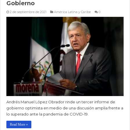
Gobierno
2 de septiembre de 2021
América Latina y Caribe
0
Andrés Manuel López Obrador rinde un tercer informe de
gobierno optimista en medio de una discusión amplia frente a
lo superado ante la pandemia de COVID-19.
Read More »