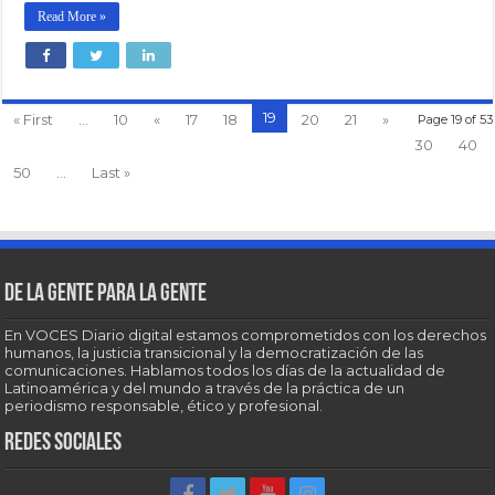
Read More »
19
« First
...
10
«
17
18
20
21
»
Page 19 of 53
30
40
50
...
Last »
De la gente para la gente
En VOCES Diario digital estamos comprometidos con los derechos
humanos, la justicia transicional y la democratización de las
comunicaciones. Hablamos todos los días de la actualidad de
Latinoamérica y del mundo a través de la práctica de un
periodismo responsable, ético y profesional.
Redes sociales