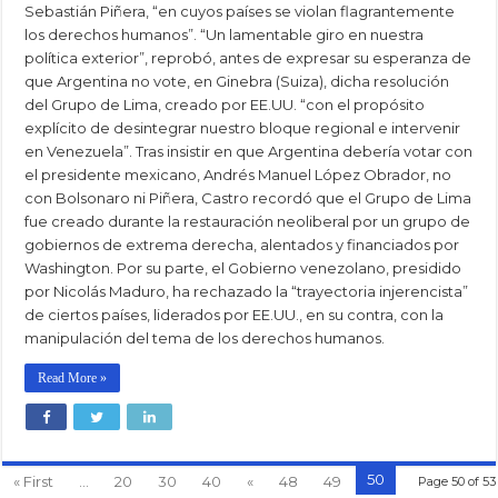
Sebastián Piñera, “en cuyos países se violan flagrantemente
los derechos humanos”. “Un lamentable giro en nuestra
política exterior”, reprobó, antes de expresar su esperanza de
que Argentina no vote, en Ginebra (Suiza), dicha resolución
del Grupo de Lima, creado por EE.UU. “con el propósito
explícito de desintegrar nuestro bloque regional e intervenir
en Venezuela”. Tras insistir en que Argentina debería votar con
el presidente mexicano, Andrés Manuel López Obrador, no
con Bolsonaro ni Piñera, Castro recordó que el Grupo de Lima
fue creado durante la restauración neoliberal por un grupo de
gobiernos de extrema derecha, alentados y financiados por
Washington. Por su parte, el Gobierno venezolano, presidido
por Nicolás Maduro, ha rechazado la “trayectoria injerencista”
de ciertos países, liderados por EE.UU., en su contra, con la
manipulación del tema de los derechos humanos.
Read More »
50
« First
...
20
30
40
«
48
49
Page 50 of 53