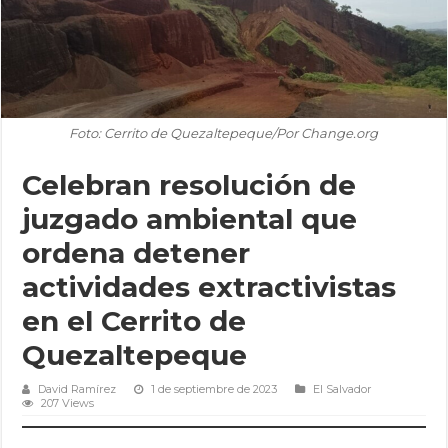
Foto: Cerrito de Quezaltepeque/Por Change.org
Celebran resolución de
juzgado ambiental que
ordena detener
actividades extractivistas
en el Cerrito de
Quezaltepeque
David Ramírez
1 de septiembre de 2023
El Salvador
207 Views