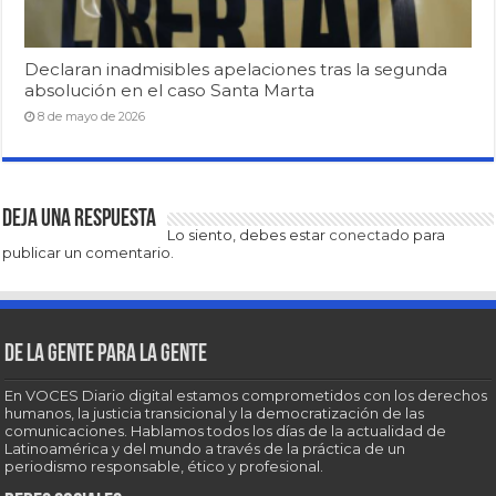
Declaran inadmisibles apelaciones tras la segunda
absolución en el caso Santa Marta
8 de mayo de 2026
Deja una respuesta
Lo siento, debes estar
conectado
para
publicar un comentario.
De la gente para la gente
En VOCES Diario digital estamos comprometidos con los derechos
humanos, la justicia transicional y la democratización de las
comunicaciones. Hablamos todos los días de la actualidad de
Latinoamérica y del mundo a través de la práctica de un
periodismo responsable, ético y profesional.