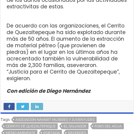
de los daños ocasionados por las actividades
extractivitas de estas.
De acuerdo con las organizaciones, el Cerrito
de Quezaltepeque ha sido explotado durante
más de 50 años. El aumento de la extracción
de material pétreo (que provienen de
piedras) en el lugar en los últimos años ha
acrecentado también la vulnerabilidad de
más de 2,300 familias, aseveraron.
“Justicia para el Cerrito de Quezaltepeque”,
exigieron.
Con edición de Diego Hernández
Tags
ASOCIACIÓN NAYARIT MUJERES Y JUVENTUDES
CERRITO DE QUEZALTEPEQUE
EL SALVADOR
FORO DEL AGUA
MEDIO AMBIENTE
PORTADA
REVERDES