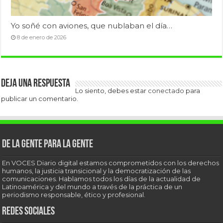
Yo soñé con aviones, que nublaban el día…
8 de enero de 2026
Deja una respuesta
Lo siento, debes estar
conectado
para
publicar un comentario.
De la gente para la gente
En VOCES Diario digital estamos comprometidos con los derechos
humanos, la justicia transicional y la democratización de las
comunicaciones. Hablamos todos los días de la actualidad de
Latinoamérica y del mundo a través de la práctica de un
periodismo responsable, ético y profesional.
Redes sociales