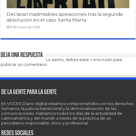
Declaran inadmisibles apelaciones tras la segunda
absolución en el caso Santa Marta
8 de mayo de 2026
Deja una respuesta
Lo siento, debes estar
conectado
para
publicar un comentario.
De la gente para la gente
En VOCES Diario digital estamos comprometidos con los derechos
humanos, la justicia transicional y la democratización de las
comunicaciones. Hablamos todos los días de la actualidad de
Latinoamérica y del mundo a través de la práctica de un
periodismo responsable, ético y profesional.
Redes sociales