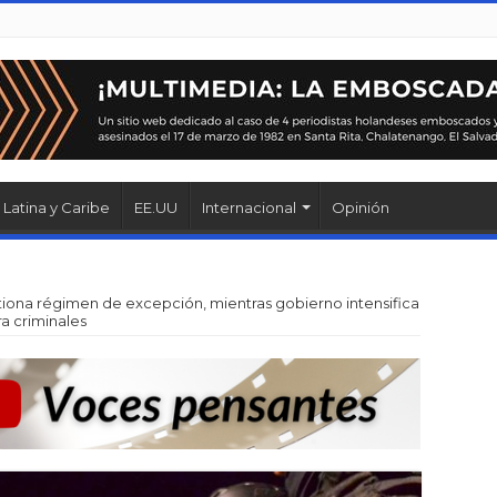
Latina y Caribe
EE.UU
Internacional
Opinión
tiona régimen de excepción, mientras gobierno intensifica
a criminales