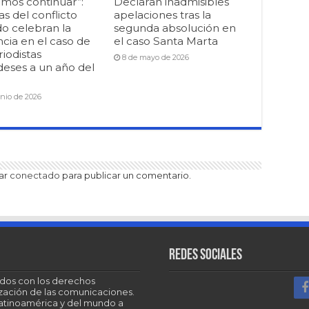
mos continuar”:
Declaran inadmisibles
as del conflicto
apelaciones tras la
o celebran la
segunda absolución en
cia en el caso de
el caso Santa Marta
riodistas
8 de mayo de 2026
deses a un año del
unio de 2026
tar
conectado
para publicar un comentario.
Redes sociales
dos con los derechos
tización de las comunicaciones.
Latinoamérica y del mundo a