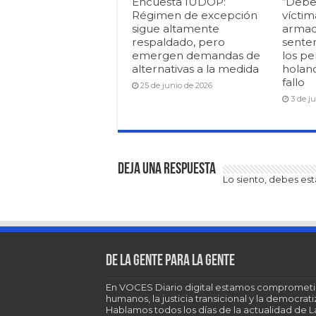
Encuesta IUDOP:
“Debe
Régimen de excepción
víctim
sigue altamente
armad
respaldado, pero
senten
emergen demandas de
los pe
alternativas a la medida
holan
fallo
25 de junio de 2026
3 de j
Deja una respuesta
Lo siento, debes es
De la gente para la gente
En VOCES Diario digital estamos comprometi
humanos, la justicia transicional y la democra
Hablamos todos los días de la actualidad de 