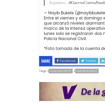
Seguimos…
#GuerraContraPandi
— Nayib Bukele (@nayibbukel
Entre el viernes y el domingo
que alcanzó niveles alarmantes
marco de la intensa operativ
lunes solo se registraron dos 
Policía Nacional Civil.
*Foto tomada de la cuenta de 
Facebook
Twitter
Share
Tags
CLAUDIA ORTIZ
NAYIB BUKELE