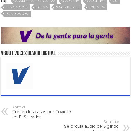
Tags
ASAMBLEA LEGISLATIVA
CARDENA
CARDENAL
CSJ
EL SALVADOR
IGLESIA
NAYIB BUKELE
POLÉMICA
ROSA CHAVEZ
About VOCES Diario digital
Anterior
Crecen los casos por Covid19
en El Salvador
Siguiente
Se circula audio de Sigfrido