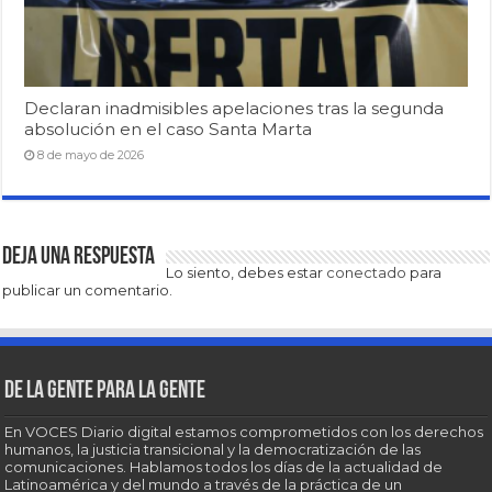
Declaran inadmisibles apelaciones tras la segunda
absolución en el caso Santa Marta
8 de mayo de 2026
Deja una respuesta
Lo siento, debes estar
conectado
para
publicar un comentario.
De la gente para la gente
En VOCES Diario digital estamos comprometidos con los derechos
humanos, la justicia transicional y la democratización de las
comunicaciones. Hablamos todos los días de la actualidad de
Latinoamérica y del mundo a través de la práctica de un