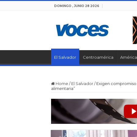
DOMINGO , JUNIO 28 2026
El Salvador
Centroamérica
América 
Home
/
El Salvador
/
Exigen compromiso v
alimentaria”