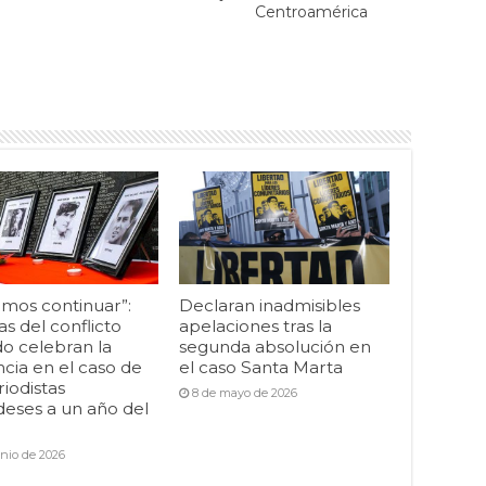
Centroamérica
mos continuar”:
Declaran inadmisibles
as del conflicto
apelaciones tras la
o celebran la
segunda absolución en
cia en el caso de
el caso Santa Marta
riodistas
8 de mayo de 2026
deses a un año del
unio de 2026