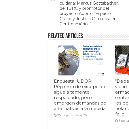
cuidarla: Markus Gottsbacher,
del IDRC y promotor del
proyecto Aporto “Espacio
Cívico y Justicia Climática en
Centroamérica”
Related Articles
Encuesta IUDOP:
“Debe
Régimen de excepción
víctim
sigue altamente
armad
respaldado, pero
senten
emergen demandas de
los pe
alternativas a la medida
holan
fallo
25 de junio de 2026
3 de j