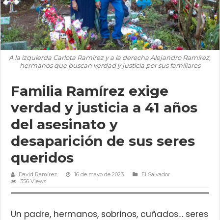
A la izquierda Carlota Ramírez y a la derecha Alejandro Ramírez,
hermanos que buscan verdad y justicia por sus familiares
Familia Ramírez exige
verdad y justicia a 41 años
del asesinato y
desaparición de sus seres
queridos
David Ramírez
16 de mayo de 2023
El Salvador
356 Views
Un padre, hermanos, sobrinos, cuñados… seres