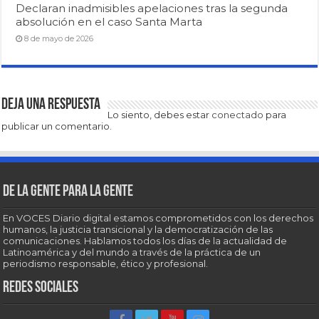
Declaran inadmisibles apelaciones tras la segunda
absolución en el caso Santa Marta
8 de mayo de 2026
Deja una respuesta
Lo siento, debes estar
conectado
para
publicar un comentario.
De la gente para la gente
En VOCES Diario digital estamos comprometidos con los derechos
humanos, la justicia transicional y la democratización de las
comunicaciones. Hablamos todos los días de la actualidad de
Latinoamérica y del mundo a través de la práctica de un
periodismo responsable, ético y profesional.
Redes sociales