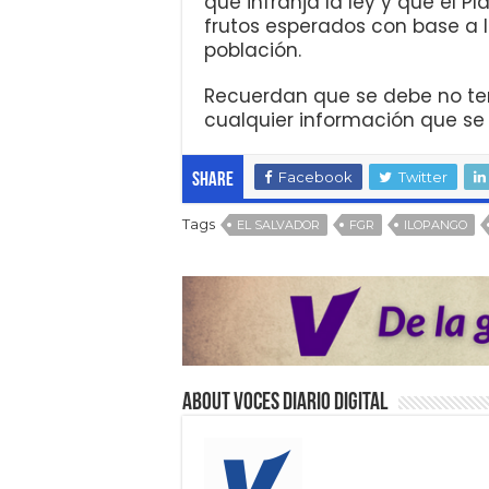
que infranja la ley y que el Pl
frutos esperados con base a 
población.
Recuerdan que se debe no te
cualquier información que se
Facebook
Twitter
Share
Tags
EL SALVADOR
FGR
ILOPANGO
About VOCES Diario digital