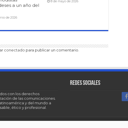
8 de mayo de 2026
deses a un año del
unio de 2026
tar
conectado
para publicar un comentario.
Redes sociales
dos con los derechos
tización de las comunicaciones.
Latinoamérica y del mundo a
able, ético y profesional.