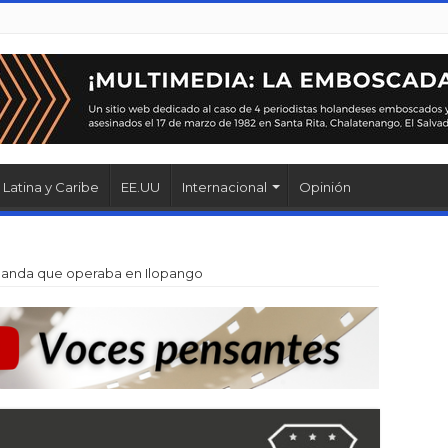
Latina y Caribe
EE.UU
Internacional
Opinión
a banda que operaba en Ilopango