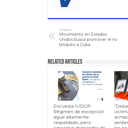
Anterior
Movimiento en Estados
Unidos busca promover el no
bloqueo a Cuba
Related Articles
Encuesta IUDOP:
“Debe
Régimen de excepción
víctim
sigue altamente
armad
respaldado, pero
senten
emergen demandas de
los pe