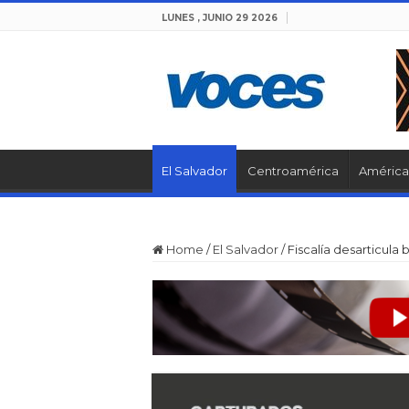
LUNES , JUNIO 29 2026
El Salvador
Centroamérica
América 
Home
/
El Salvador
/
Fiscalía desarticul