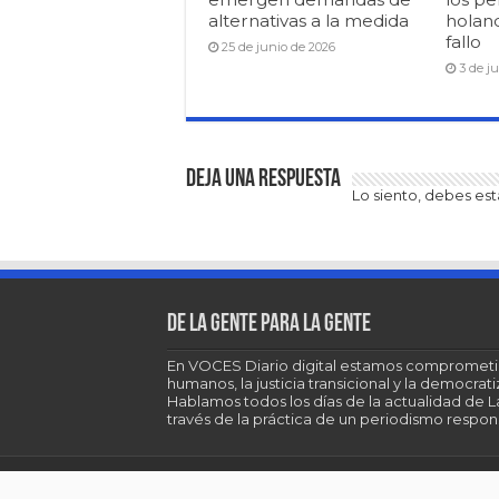
alternativas a la medida
holan
fallo
25 de junio de 2026
3 de j
Deja una respuesta
Lo siento, debes es
De la gente para la gente
En VOCES Diario digital estamos comprometi
humanos, la justicia transicional y la democra
Hablamos todos los días de la actualidad de 
través de la práctica de un periodismo respons
© Copyright 2026, All Rights Reserved