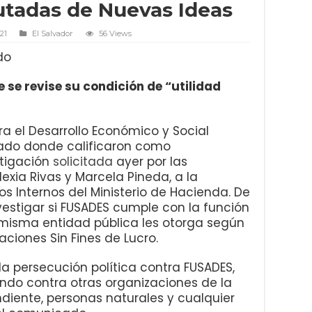
putadas de Nuevas Ideas
21
El Salvador
56 Views
do
 se revise su condición de “utilidad
a el Desarrollo Económico y Social
ado donde calificaron como
stigación
solicitada
ayer por las
exia Rivas y Marcela Pineda, a la
s Internos del Ministerio de Hacienda. De
vestigar si FUSADES cumple con la función
 misma entidad pública les otorga según
aciones Sin Fines de Lucro.
 persecución política contra FUSADES,
ndo contra otras organizaciones de la
ndiente, personas naturales y cualquier