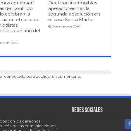
mos continuar”:
Declaran inadmisibles
as del conflicto
apelaciones tras la
o celebran la
segunda absolución en
cia en el caso de
el caso Santa Marta
riodistas
8 de mayo de 2026
deses a un año del
unio de 2026
tar
conectado
para publicar un comentario.
Redes sociales
dos con los derechos
tización de las comunicaciones.
Latinoamérica y del mundo a