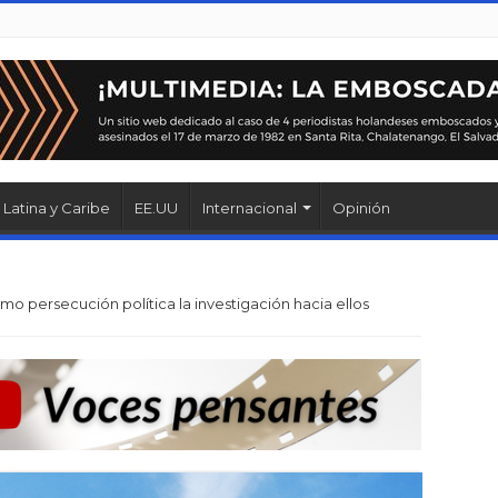
Latina y Caribe
EE.UU
Internacional
Opinión
o persecución política la investigación hacia ellos