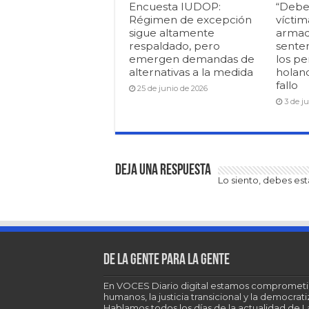
Encuesta IUDOP:
“Debe
Régimen de excepción
víctim
sigue altamente
armad
respaldado, pero
senten
emergen demandas de
los pe
alternativas a la medida
holan
fallo
25 de junio de 2026
3 de j
Deja una respuesta
Lo siento, debes es
De la gente para la gente
En VOCES Diario digital estamos comprometi
humanos, la justicia transicional y la democra
Hablamos todos los días de la actualidad de 