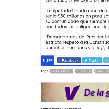
voz crítica”, mencionaron en
La diputada Pineda recordó 
tenía $50 millones en paraíso
su comunicado que siempre 
con todas las obligaciones le
“Demandamos del Presidente d
estricto respeto a la Constitu
derechos humanos y la ley”, di
Facebook
Twitter
Share
Tags
ALEXIA RIVAS
FUSADES
MARCEL