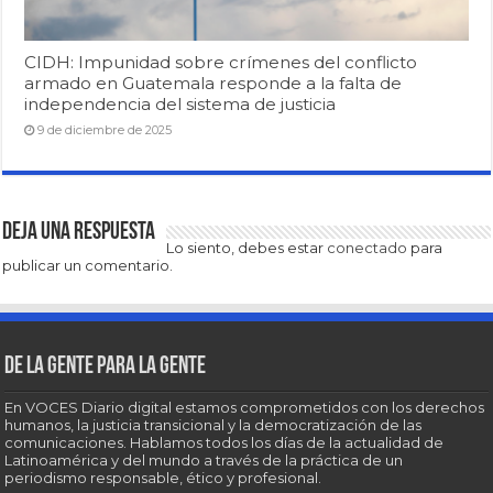
CIDH: Impunidad sobre crímenes del conflicto
armado en Guatemala responde a la falta de
independencia del sistema de justicia
9 de diciembre de 2025
Deja una respuesta
Lo siento, debes estar
conectado
para
publicar un comentario.
De la gente para la gente
En VOCES Diario digital estamos comprometidos con los derechos
humanos, la justicia transicional y la democratización de las
comunicaciones. Hablamos todos los días de la actualidad de
Latinoamérica y del mundo a través de la práctica de un
periodismo responsable, ético y profesional.