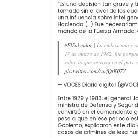
“Es una decisión tan grave y
tomado sin el aval de los que 
una influencia sobre inteligenc
Hacienda (…) Fue necesariame
mando de la Fuerza Armada: e
#ElSalvador
| La emboscada y as
17 de marzo de 1982, fue porque
sobre lo que se vivía en el país
pic.twitter.com/zqrfQtK07Y
— VOCES Diario digital (@VOC
Entre 1979 y 1983, el general
ministro de Defensa y Segurid
convirtió en el comandante g
pese a que en ese periodo es
Gobierno, explicaron este día
casos de crimines de lesa hu