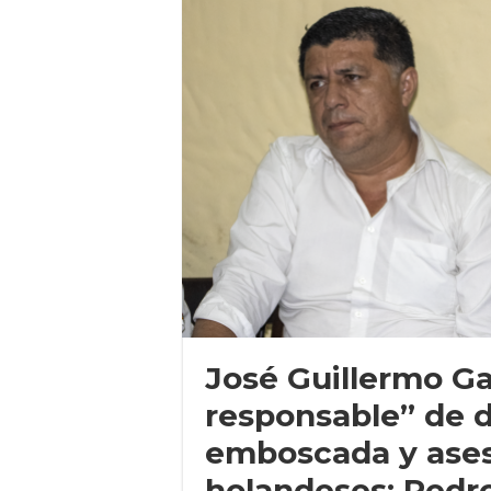
José Guillermo Ga
responsable” de de
emboscada y asesi
holandeses: Pedr