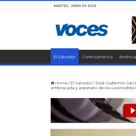
MARTES , JUNIO 30 2026
El Salvador
Centroamérica
América 
Home
/
El Salvador
/
José Guillermo Garcí
emboscada y asesinato de los 4 periodista