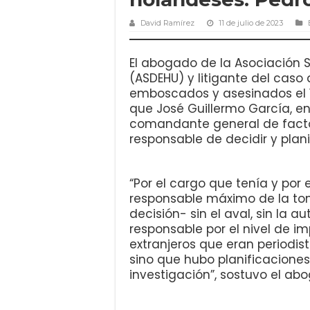
David Ramírez
11 de julio de 2023
El abogado de la Asociación
(ASDEHU) y litigante del caso 
emboscados y asesinados el 1
que José Guillermo García, en
comandante general de facto
responsable de decidir y plan
“Por el cargo que tenía y por
responsable máximo de la tom
decisión- sin el aval, sin la a
responsable por el nivel de i
extranjeros que eran periodis
sino que hubo planificaciones
investigación”, sostuvo el ab