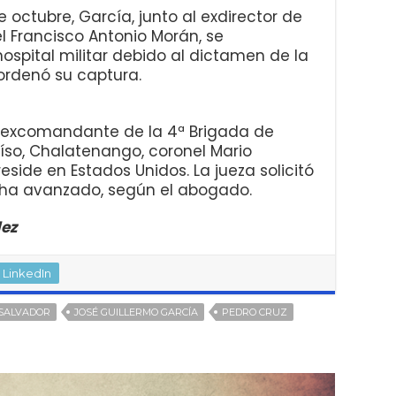
e octubre, García, junto al exdirector de
el Francisco Antonio Morán, se
spital militar debido al dictamen de la
ordenó su captura.
l excomandante de la 4ª Brigada de
aíso, Chalatenango, coronel Mario
side en Estados Unidos. La jueza solicitó
a ha avanzado, según el abogado.
dez
LinkedIn
 SALVADOR
JOSÉ GUILLERMO GARCÍA
PEDRO CRUZ