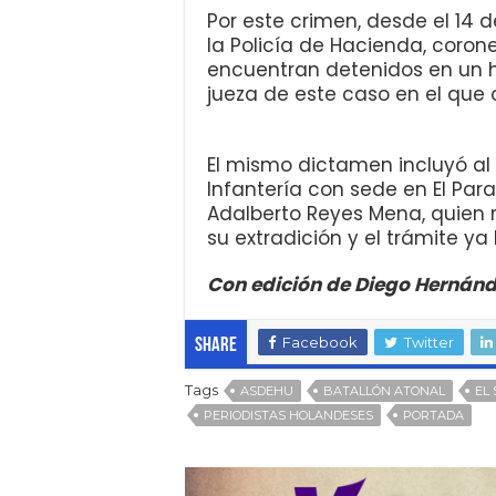
Por este crimen, desde el 14 d
la Policía de Hacienda, coron
encuentran detenidos en un ho
jueza de este caso en el que 
El mismo dictamen incluyó a
Infantería con sede en El Par
Adalberto Reyes Mena, quien re
su extradición y el trámite y
Con edición de Diego Hernán
Facebook
Twitter
Share
Tags
ASDEHU
BATALLÓN ATONAL
EL
PERIODISTAS HOLANDESES
PORTADA