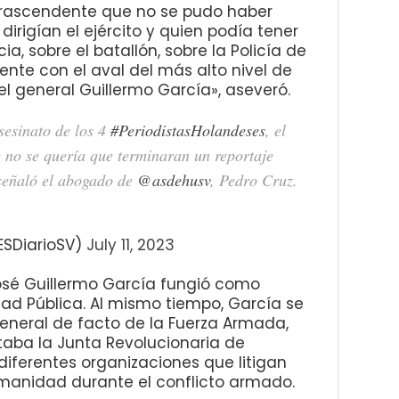
 trascendente que no se pudo haber
dirigían el ejército y quien podía tener
ia, sobre el batallón, sobre la Policía de
nte con el aval del más alto nivel de
l general Guillermo García», aseveró.
esinato de los 4
#PeriodistasHolandeses
, el
 no se quería que terminaran un reportaje
, señaló el abogado de
@asdehusv
, Pedro Cruz.
ESDiarioSV)
July 11, 2023
 José Guillermo García fungió como
ad Pública. Al mismo tiempo, García se
eneral de facto de la Fuerza Armada,
taba la Junta Revolucionaria de
 diferentes organizaciones que litigan
manidad durante el conflicto armado.