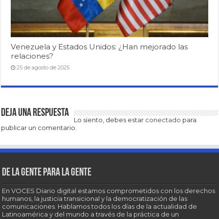
Venezuela y Estados Unidos: ¿Han mejorado las
relaciones?
25 de agosto de 2025
Deja una respuesta
Lo siento, debes estar
conectado
para
publicar un comentario.
De la gente para la gente
En VOCES Diario digital estamos comprometidos con los derechos
humanos, la justicia transicional y la democratización de las
comunicaciones. Hablamos todos los días de la actualidad de
Latinoamérica y del mundo a través de la práctica de un