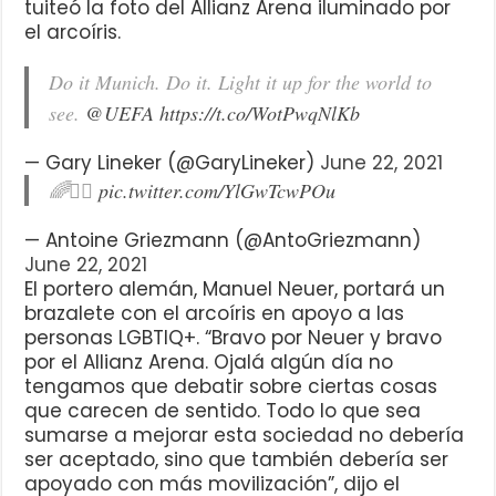
tuiteó la foto del Allianz Arena iluminado por
el arcoíris.
Do it Munich. Do it. Light it up for the world to
see.
@UEFA
https://t.co/WotPwqNlKb
— Gary Lineker (@GaryLineker)
June 22, 2021
🌈✊🏼
pic.twitter.com/YlGwTcwPOu
— Antoine Griezmann (@AntoGriezmann)
June 22, 2021
El portero alemán, Manuel Neuer, portará un
brazalete con el arcoíris en apoyo a las
personas LGBTIQ+. “Bravo por Neuer y bravo
por el Allianz Arena. Ojalá algún día no
tengamos que debatir sobre ciertas cosas
que carecen de sentido. Todo lo que sea
sumarse a mejorar esta sociedad no debería
ser aceptado, sino que también debería ser
apoyado con más movilización”, dijo el