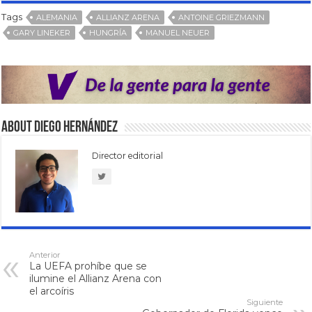
Tags
ALEMANIA
ALLIANZ ARENA
ANTOINE GRIEZMANN
GARY LINEKER
HUNGRÍA
MANUEL NEUER
About Diego Hernández
Director editorial
Anterior
La UEFA prohíbe que se
ilumine el Allianz Arena con
el arcoíris
Siguiente