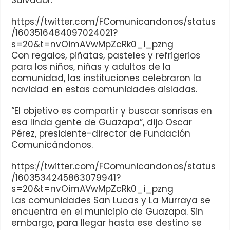
Salvador.
https://twitter.com/FComunicandonos/status
/1603516484097024021?
s=20&t=nvOimAVwMpZcRk0_i_pzng
Con regalos, piñatas, pasteles y refrigerios
para los niños, niñas y adultos de la
comunidad, las instituciones celebraron la
navidad en estas comunidades aisladas.
“El objetivo es compartir y buscar sonrisas en
esa linda gente de Guazapa”, dijo Oscar
Pérez, presidente-director de Fundación
Comunicándonos.
https://twitter.com/FComunicandonos/status
/1603534245863079941?
s=20&t=nvOimAVwMpZcRk0_i_pzng
Las comunidades San Lucas y La Murraya se
encuentra en el municipio de Guazapa. Sin
embargo, para llegar hasta ese destino se