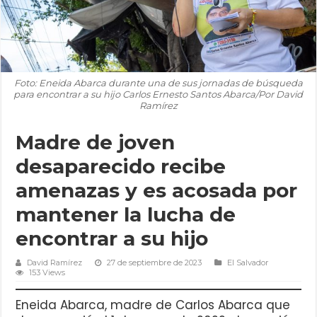
Foto: Eneida Abarca durante una de sus jornadas de búsqueda
para encontrar a su hijo Carlos Ernesto Santos Abarca/Por David
Ramírez
Madre de joven
desaparecido recibe
amenazas y es acosada por
mantener la lucha de
encontrar a su hijo
David Ramírez
27 de septiembre de 2023
El Salvador
153 Views
Eneida Abarca, madre de Carlos Abarca que