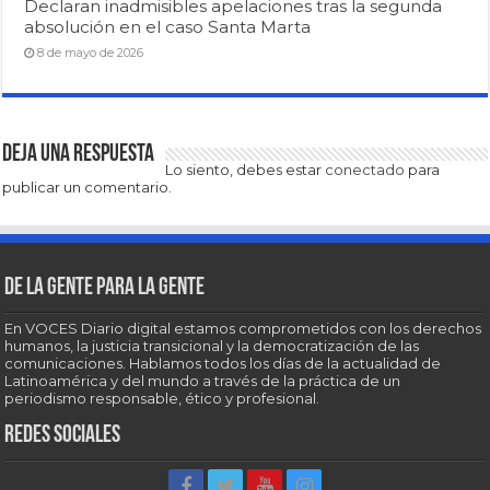
Declaran inadmisibles apelaciones tras la segunda
absolución en el caso Santa Marta
8 de mayo de 2026
Deja una respuesta
Lo siento, debes estar
conectado
para
publicar un comentario.
De la gente para la gente
En VOCES Diario digital estamos comprometidos con los derechos
humanos, la justicia transicional y la democratización de las
comunicaciones. Hablamos todos los días de la actualidad de
Latinoamérica y del mundo a través de la práctica de un
periodismo responsable, ético y profesional.
Redes sociales