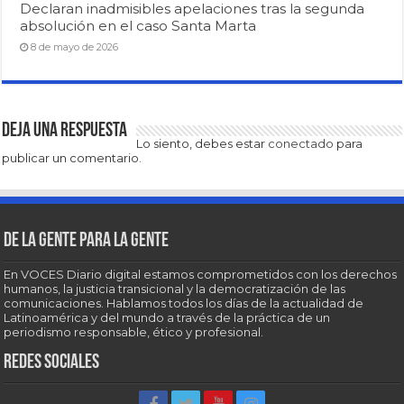
Declaran inadmisibles apelaciones tras la segunda
absolución en el caso Santa Marta
8 de mayo de 2026
Deja una respuesta
Lo siento, debes estar
conectado
para
publicar un comentario.
De la gente para la gente
En VOCES Diario digital estamos comprometidos con los derechos
humanos, la justicia transicional y la democratización de las
comunicaciones. Hablamos todos los días de la actualidad de
Latinoamérica y del mundo a través de la práctica de un
periodismo responsable, ético y profesional.
Redes sociales