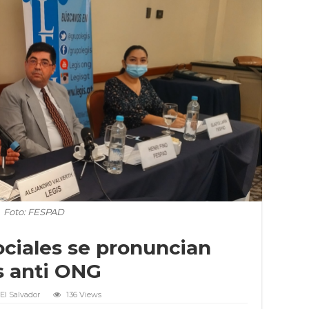
Foto: FESPAD
ciales se pronuncian
s anti ONG
El Salvador
136 Views