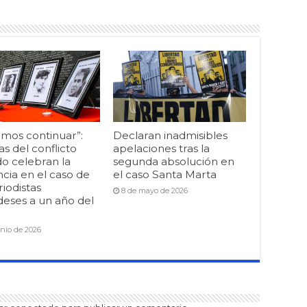
mos continuar”:
Declaran inadmisibles
as del conflicto
apelaciones tras la
o celebran la
segunda absolución en
cia en el caso de
el caso Santa Marta
riodistas
8 de mayo de 2026
deses a un año del
unio de 2026