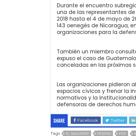
Durante el encuentro subregio
una de las representantes de
2018 hasta el 4 de mayo de 
143 oenegés de Nicaragua, en
organizaciones para la defe
También un miembro consultor 
expuso el caso de Guatemala 
canceladas en las próximas 
Las organizaciones pidieron a
espacios cívicos y frenar la i
normativos y la institucional
defensoras de derechos huma
Facebook
Twitter
Share
Tags
EL SALVADOR
FESPAD
FGR