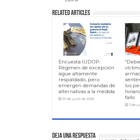
Related Articles
Encuesta IUDOP:
“Debe
Régimen de excepción
víctim
sigue altamente
armad
respaldado, pero
senten
emergen demandas de
los pe
alternativas a la medida
holan
fallo
25 de junio de 2026
3 de j
Deja una respuesta