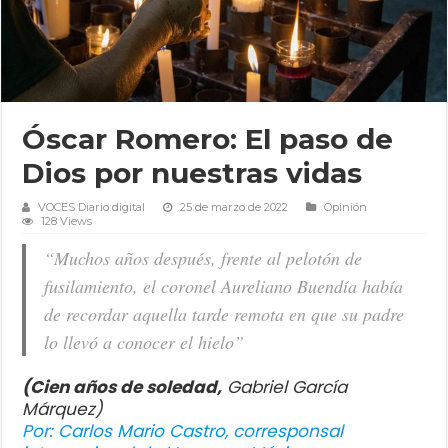
Óscar Romero: El paso de
Dios por nuestras vidas
VOCES Diario digital
25 de marzo de 2022
Opinión
128 Views
“Muchos años después, frente al pelotón de
fusilamiento, el coronel Aureliano Buendía había
de recordar aquella tarde remota en que su padre
lo llevó a conocer el hielo”
(Cien años de soledad,
Gabriel García
Márquez)
Por: Carlos Mario Castro, corresponsal