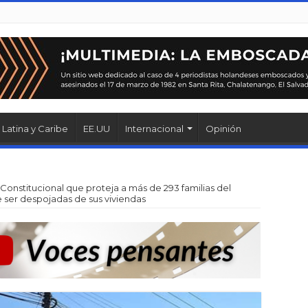
Latina y Caribe
EE.UU
Internacional
Opinión
o Constitucional que proteja a más de 293 familias del
de ser despojadas de sus viviendas