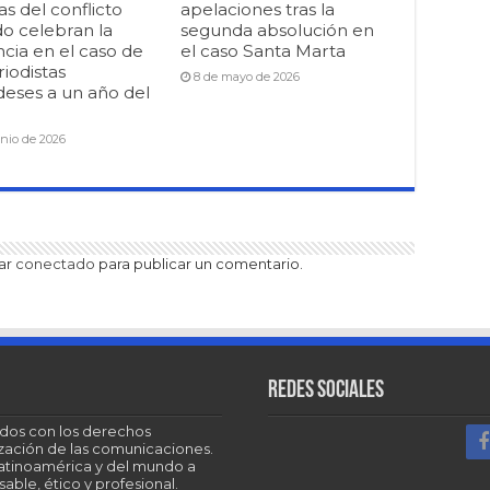
as del conflicto
apelaciones tras la
o celebran la
segunda absolución en
cia en el caso de
el caso Santa Marta
riodistas
8 de mayo de 2026
deses a un año del
unio de 2026
tar
conectado
para publicar un comentario.
Redes sociales
dos con los derechos
tización de las comunicaciones.
Latinoamérica y del mundo a
able, ético y profesional.