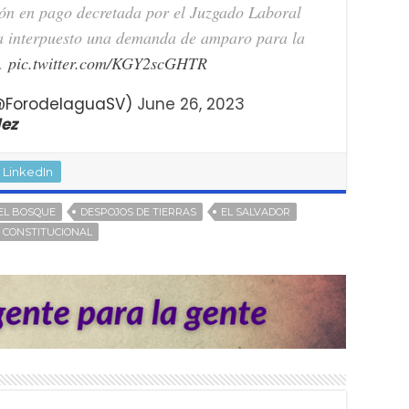
ón en pago decretada por el Juzgado Laboral
ha interpuesto una demanda de amparo para la
s.
pic.twitter.com/KGY2scGHTR
 (@ForodelaguaSV)
June 26, 2023
dez
LinkedIn
EL BOSQUE
DESPOJOS DE TIERRAS
EL SALVADOR
O CONSTITUCIONAL