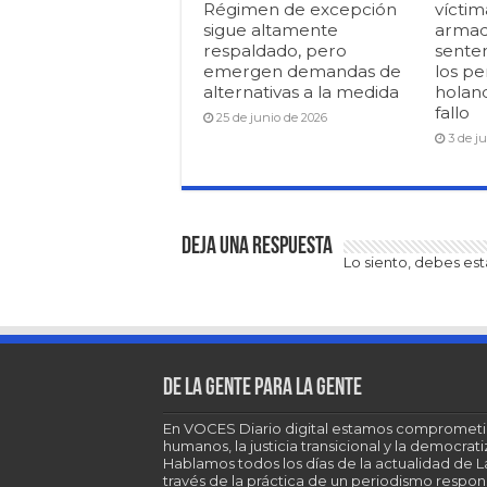
Régimen de excepción
víctim
sigue altamente
armad
respaldado, pero
senten
emergen demandas de
los pe
alternativas a la medida
holan
fallo
25 de junio de 2026
3 de j
Deja una respuesta
Lo siento, debes es
De la gente para la gente
En VOCES Diario digital estamos comprometi
humanos, la justicia transicional y la democra
Hablamos todos los días de la actualidad de 
través de la práctica de un periodismo respons