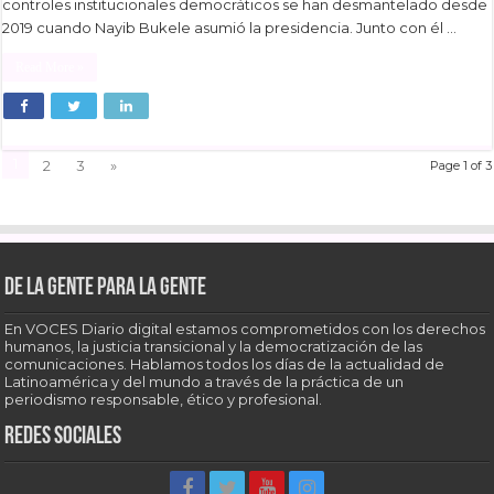
controles institucionales democráticos se han desmantelado desde
2019 cuando Nayib Bukele asumió la presidencia. Junto con él …
Read More »
1
2
3
»
Page 1 of 3
De la gente para la gente
En VOCES Diario digital estamos comprometidos con los derechos
humanos, la justicia transicional y la democratización de las
comunicaciones. Hablamos todos los días de la actualidad de
Latinoamérica y del mundo a través de la práctica de un
periodismo responsable, ético y profesional.
Redes sociales