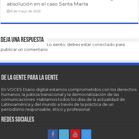
absolución en el caso Santa Marta
8 de mayo de 2026
Deja una respuesta
Lo siento, debes estar
conectado
para
publicar un comentario.
De la gente para la gente
En VOCES Diario digital estamos comprometidos con los derechos
humanos, la justicia transicional y la democratización de las
comunicaciones. Hablamos todos los días de la actualidad de
Latinoamérica y del mundo a través de la práctica de un
periodismo responsable, ético y profesional.
Redes sociales