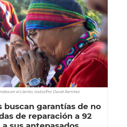
idos en el Llanito, Izalco/Por David Ramírez
s buscan garantías de no
das de reparación a 92
 a sus antepasados