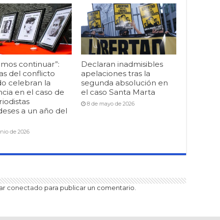
mos continuar”:
Declaran inadmisibles
as del conflicto
apelaciones tras la
o celebran la
segunda absolución en
cia en el caso de
el caso Santa Marta
riodistas
8 de mayo de 2026
deses a un año del
unio de 2026
tar
conectado
para publicar un comentario.