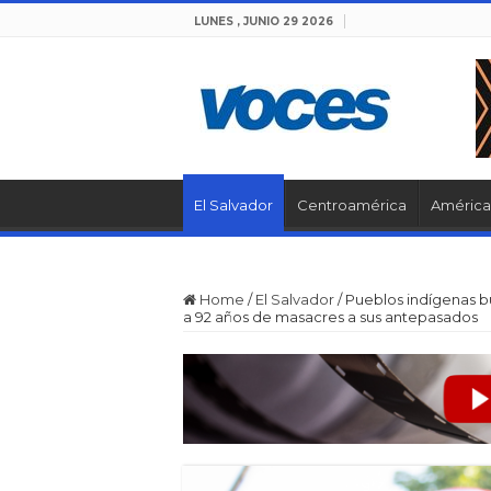
LUNES , JUNIO 29 2026
El Salvador
Centroamérica
América 
Home
/
El Salvador
/
Pueblos indígenas b
a 92 años de masacres a sus antepasados