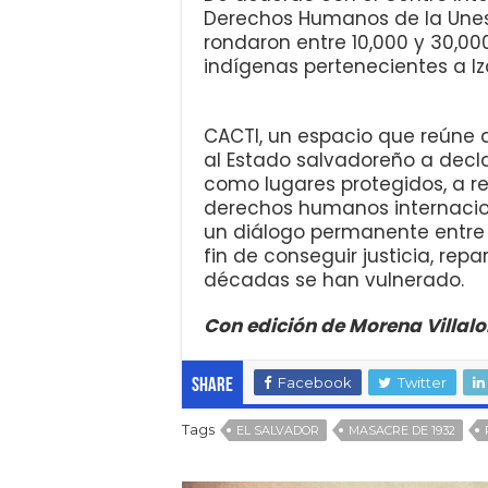
Derechos Humanos de la Unes
rondaron entre 10,000 y 30,0
indígenas pertenecientes a Iz
CACTI, un espacio que reúne
al Estado salvadoreño a decl
como lugares protegidos, a re
derechos humanos internacion
un diálogo permanente entre 
fin de conseguir justicia, rep
décadas se han vulnerado.
Con edición de Morena Villal
Facebook
Twitter
Share
Tags
EL SALVADOR
MASACRE DE 1932