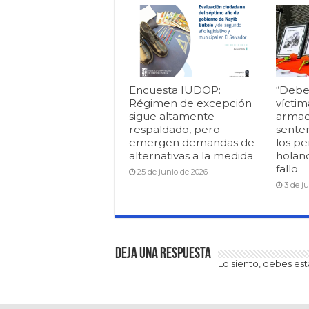
Encuesta IUDOP:
“Debe
Régimen de excepción
víctim
sigue altamente
armad
respaldado, pero
senten
emergen demandas de
los pe
alternativas a la medida
holan
fallo
25 de junio de 2026
3 de j
Deja una respuesta
Lo siento, debes es