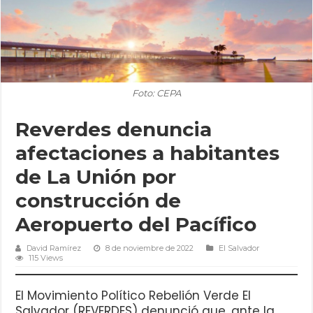
Foto: CEPA
Reverdes denuncia
afectaciones a habitantes
de La Unión por
construcción de
Aeropuerto del Pacífico
David Ramírez
8 de noviembre de 2022
El Salvador
115 Views
El Movimiento Político Rebelión Verde El
Salvador (REVERDES) denunció que, ante la