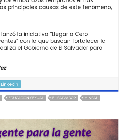
 y los embarazos tempranos en las
las principales causas de este fenómeno,
lanzó la iniciativa “Llegar a Cero
entes” con la que buscan fortalecer la
ealiza el Gobierno de El Salvador para
dez
LinkedIn
EDUCACIÓN SEXUAL
EL SALVADOR
MINSAL