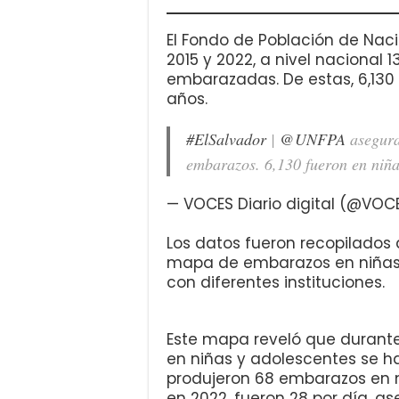
El Fondo de Población de Nac
2015 y 2022, a nivel nacional 
embarazadas. De estas, 6,130 
años.
#ElSalvador
|
@UNFPA
asegura
embarazos. 6,130 fueron en niñ
— VOCES Diario digital (@VOC
Los datos fueron recopilados 
mapa de embarazos en niñas 
con diferentes instituciones.
Este mapa reveló que durante
en niñas y adolescentes se ha 
produjeron 68 embarazos en n
en 2022, fueron 28 por día, as