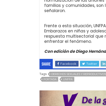
normalización de las uniones
familias y comunidades, son 
señalaron.
Frente a esta situación, UNFPA 
Embarazos en niñas y adolesc
respuesta multisectorial que r
enfrentar el fenómeno.
Con edición de Diego Hernán
Facebook
Twitter
Share
Tags
DERECHOS SEXUALES Y REPRODUCTIVOS
PORTADA
UNFPA