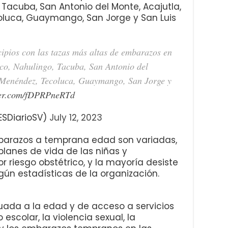
 Tacuba, San Antonio del Monte, Acajutla,
oluca, Guaymango, San Jorge y San Luis
cipios con las tazas más altas de embarazos en
uco, Nahulingo, Tacuba, San Antonio del
 Menéndez, Tecoluca, Guaymango, San Jorge y
tter.com/fDPRPneRTd
ESDiarioSV)
July 12, 2023
barazos a temprana edad son variadas,
planes de vida de las niñas y
 riesgo obstétrico, y la mayoría desiste
gún estadísticas de la organización.
uada a la edad y de acceso a servicios
escolar, la violencia sexual, la