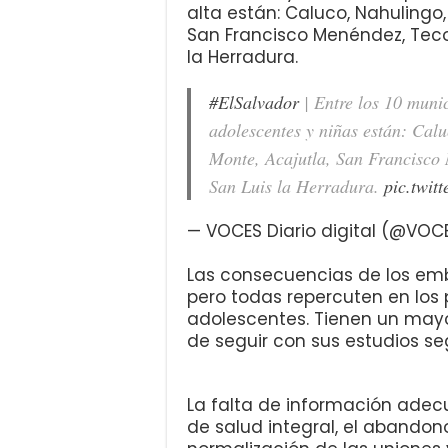
alta están: Caluco, Nahulingo,
San Francisco Menéndez, Tec
la Herradura.
#ElSalvador
| Entre los 10 muni
adolescentes y niñas están: Cal
Monte, Acajutla, San Francisco
San Luis la Herradura.
pic.twi
— VOCES Diario digital (@VOC
Las consecuencias de los em
pero todas repercuten en los 
adolescentes. Tienen un mayor
de seguir con sus estudios se
La falta de información adec
de salud integral, el abandono 