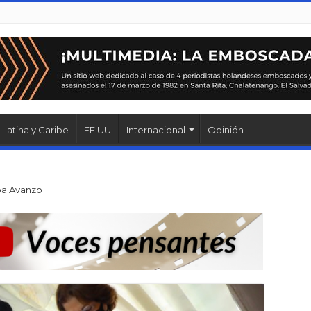
Latina y Caribe
EE.UU
Internacional
Opinión
ba Avanzo