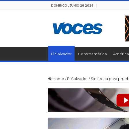
DOMINGO , JUNIO 28 2026
El Salvador
Centroamérica
América 
Home
/
El Salvador
/
Sin fecha para prue