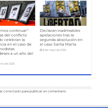
mos continuar”:
Declaran inadmisibles
as del conflicto
apelaciones tras la
o celebran la
segunda absolución en
cia en el caso de
el caso Santa Marta
riodistas
8 de mayo de 2026
deses a un año del
unio de 2026
tar
conectado
para publicar un comentario.