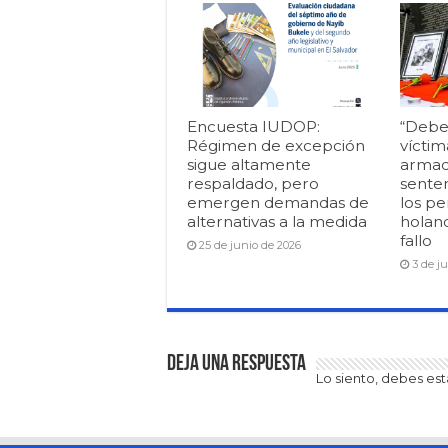
Encuesta IUDOP:
“Debe
Régimen de excepción
víctim
sigue altamente
armad
respaldado, pero
senten
emergen demandas de
los pe
alternativas a la medida
holan
fallo
25 de junio de 2026
3 de j
Deja una respuesta
Lo siento, debes es