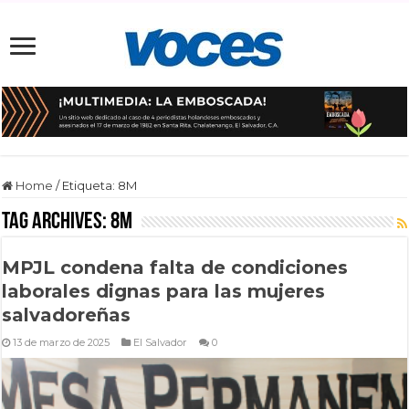
Home
/
Etiqueta:
8M
Tag Archives:
8M
MPJL condena falta de condiciones
laborales dignas para las mujeres
salvadoreñas
13 de marzo de 2025
El Salvador
0