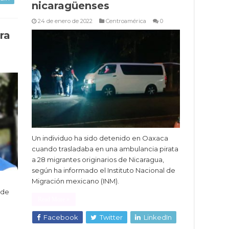
nicaragüenses
24 de enero de 2022
Centroamérica
0
ra
Un individuo ha sido detenido en Oaxaca
cuando trasladaba en una ambulancia pirata
a 28 migrantes originarios de Nicaragua,
según ha informado el Instituto Nacional de
Migración mexicano (INM).
 de
Read More »
Facebook
Twitter
LinkedIn