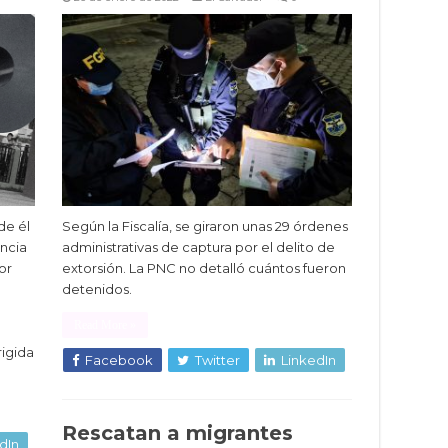
de él
Según la Fiscalía, se giraron unas 29 órdenes
ncia
administrativas de captura por el delito de
or
extorsión. La PNC no detalló cuántos fueron
detenidos.
Read More »
rigida
Facebook
Twitter
LinkedIn
Rescatan a migrantes
dIn