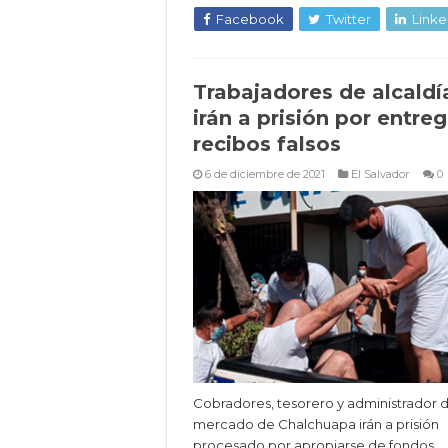
Facebook
Twitter
Linke
Trabajadores de alcaldí
irán a prisión por entreg
recibos falsos
6 de diciembre de 2021
El Salvador
0
Cobradores, tesorero y administrador d
mercado de Chalchuapa irán a prisión
procesado por apropiarse de fondos