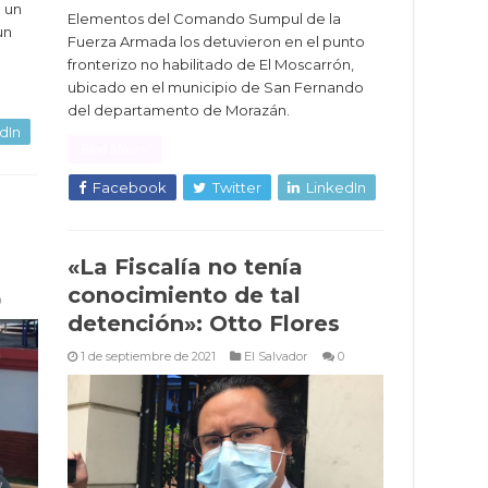
a un
Elementos del Comando Sumpul de la
un
Fuerza Armada los detuvieron en el punto
fronterizo no habilitado de El Moscarrón,
ubicado en el municipio de San Fernando
del departamento de Morazán.
dIn
Read More »
Facebook
Twitter
LinkedIn
«La Fiscalía no tenía
conocimiento de tal
0
detención»: Otto Flores
1 de septiembre de 2021
El Salvador
0