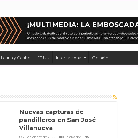
Latina y Caribe
EE.UU
Internacional
Opinión
Nuevas capturas de
pandilleros en San José
Villanueva
26 de enero de 2022
El Salvador
0