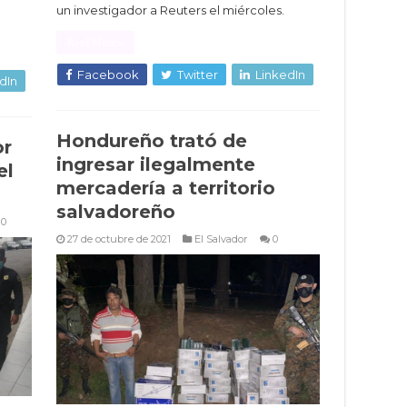
un investigador a Reuters el miércoles.
Read More »
Facebook
Twitter
LinkedIn
dIn
Hondureño trató de
or
ingresar ilegalmente
el
mercadería a territorio
salvadoreño
0
27 de octubre de 2021
El Salvador
0