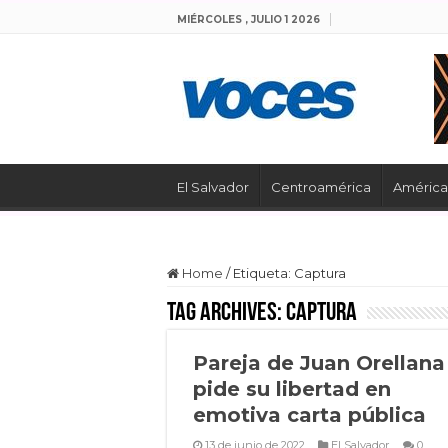
MIÉRCOLES , JULIO 1 2026
El Salvador
Centroamérica
América 
Home
/
Etiqueta:
Captura
Tag Archives:
Captura
Pareja de Juan Orellana
pide su libertad en
emotiva carta pública
13 de junio de 2022
El Salvador
0