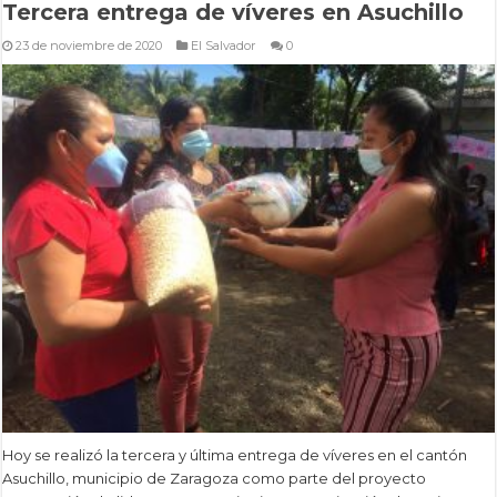
Tercera entrega de víveres en Asuchillo
23 de noviembre de 2020
El Salvador
0
Hoy se realizó la tercera y última entrega de víveres en el cantón
Asuchillo, municipio de Zaragoza como parte del proyecto