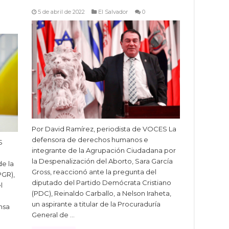
5 de abril de 2022
El Salvador
0
Por David Ramírez, periodista de VOCES La
defensora de derechos humanos e
S
integrante de la Agrupación Ciudadana por
la Despenalización del Aborto, Sara García
de la
Gross, reaccionó ante la pregunta del
PGR),
diputado del Partido Demócrata Cristiano
l
(PDC), Reinaldo Carballo, a Nelson Iraheta,
un aspirante a titular de la Procuraduría
nsa
General de …