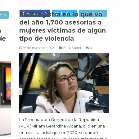
Read More »
PGR registra en lo que va
Facebook
Twitter
LinkedIn
dIn
del año 1,700 asesorías a
a
mujeres víctimas de algún
de
tipo de violencia
15 de marzo de 2021
El Salvador
0
La Procuradora General de la República
(PGR )Miriam Gerardine Aldana, dijo en una
entrevista radial que en 2020, se brindó
asesoría legal a 19,917 mujeres, mientras que