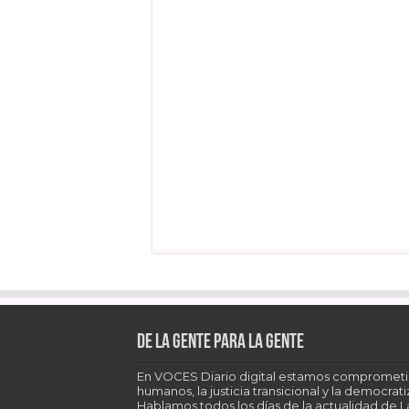
De la gente para la gente
En VOCES Diario digital estamos comprometi
humanos, la justicia transicional y la democra
Hablamos todos los días de la actualidad de 