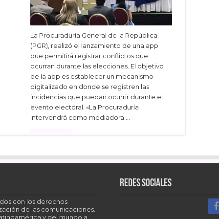
La Procuraduría General de la República
(PGR), realizó el lanzamiento de una app
que permitirá registrar conflictos que
ocurran durante las elecciones. El objetivo
de la app es establecer un mecanismo
digitalizado en donde se registren las
incidencias que puedan ocurrir durante el
evento electoral. «La Procuraduría
intervendrá como mediadora …
Read More »
Facebook
Twitter
LinkedIn
Redes sociales
dos con los derechos
tización de las comunicaciones.
Latinoamérica y del mundo a