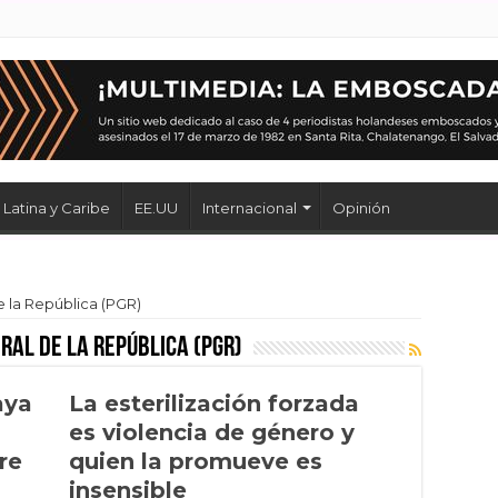
Latina y Caribe
EE.UU
Internacional
Opinión
 la República (PGR)
ral de la República (PGR)
aya
La esterilización forzada
es violencia de género y
re
quien la promueve es
insensible