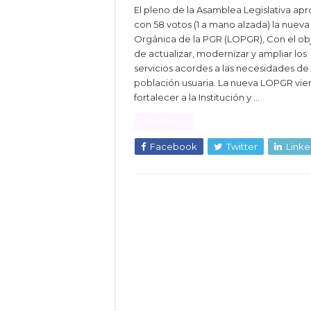
El pleno de la Asamblea Legislativa ap
con 58 votos (1 a mano alzada) la nueva
Orgánica de la PGR (LOPGR), Con el ob
de actualizar, modernizar y ampliar los
servicios acordes a las necesidades de 
población usuaria. La nueva LOPGR vie
fortalecer a la Institución y …
Read More »
Facebook
Twitter
Linke