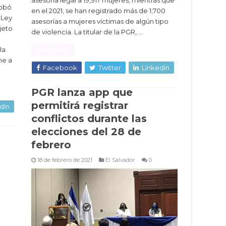
robó
en el 2021, se han registrado más de 1,700
 Ley
asesorías a mujeres víctimas de algún tipo
jeto
de violencia. La titular de la PGR, …
la
Read More »
ne a
Facebook
Twitter
LinkedIn
PGR lanza app que
permitirá registrar
dIn
conflictos durante las
elecciones del 28 de
febrero
18 de febrero de 2021
El Salvador
0