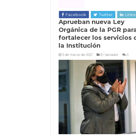
Read More »
Facebook
Twitter
Linke
Aprueban nueva Ley
Orgánica de la PGR par
fortalecer los servicios 
la Institución
5 de marzo de 2021
El Salvador
0