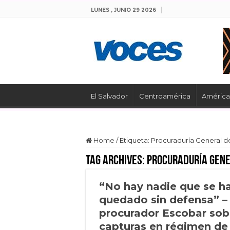
LUNES , JUNIO 29 2026
El Salvador
Centroamérica
América 
Home
/
Etiqueta:
Procuraduría General de
Tag Archives:
Procuraduría Gene
“No hay nadie que se h
quedado sin defensa” –
procurador Escobar sob
capturas en régimen de