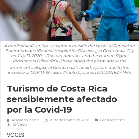
A medical staff sanitizes a woman outside the Hospital General de
Enfermedades (General Hospital for Diseases), in Guatemala City
on July 13, 2020. - Doctors, deputies and the Human Rights
Procurators Office (PDH) have raised the alarm about the
imminent collapse of Guatemala's health system due to the
increase of COVID-19 cases. (Photo by Johan ORDONEZ / AFP)
Turismo de Costa Rica
sensiblemente afectado
por la Covid-19
Armando Briniz
18 de diciembre de 2020
Centroamérica
30 Views
VOCES