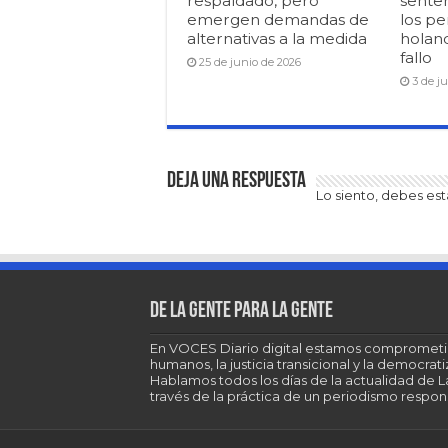
respaldado, pero
senten
emergen demandas de
los pe
alternativas a la medida
holan
fallo
25 de junio de 2026
3 de j
Deja una respuesta
Lo siento, debes es
De la gente para la gente
En VOCES Diario digital estamos comprometi
humanos, la justicia transicional y la democra
Hablamos todos los días de la actualidad de 
través de la práctica de un periodismo respons