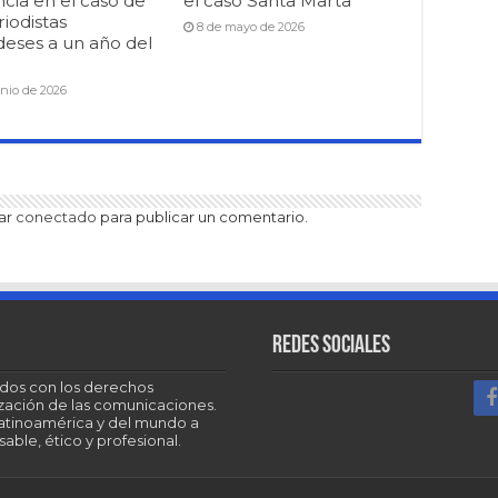
cia en el caso de
el caso Santa Marta
riodistas
8 de mayo de 2026
deses a un año del
unio de 2026
tar
conectado
para publicar un comentario.
Redes sociales
dos con los derechos
tización de las comunicaciones.
Latinoamérica y del mundo a
able, ético y profesional.