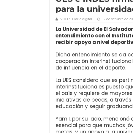
para la universid
VOCES Diario digital
12 de octubre de 20
La Universidad de El Salvado
entendimiento con el Institut
recibir apoyo a nivel deportiv
Dicha entendimiento se da co
cooperación interinstituciona
de influencia en el deporte.
La UES considera que es perti
interinstitucionales puesto q
el país y requiere de mayore
iniciativas de becas, a través
educación y seguir graduando
Yamil, por su lado, mencionó
esencial para que muchos jóv
metas; y un apoyo a la unive