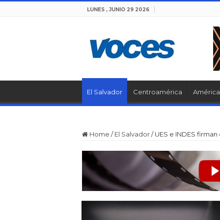
LUNES , JUNIO 29 2026
El Salvador
Centroamérica
América 
Home
/
El Salvador
/
UES e INDES firman 