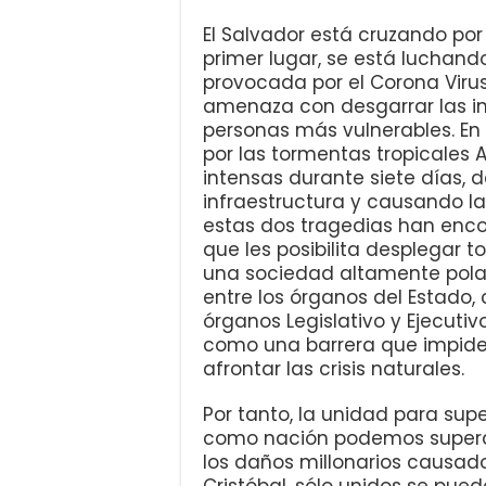
El Salvador está cruzando por 
primer lugar, se está luchand
provocada por el Corona Vir
amenaza con desgarrar las ins
personas más vulnerables. En 
por las tormentas tropicales
intensas durante siete días, 
infraestructura y causando la
estas dos tragedias han encon
que les posibilita desplegar t
una sociedad altamente polari
entre los órganos del Estado,
órganos Legislativo y Ejecutivo
como una barrera que impid
afrontar las crisis naturales.
Por tanto, la unidad para super
como nación podemos superar 
los daños millonarios causad
Cristóbal, sólo unidos se pue