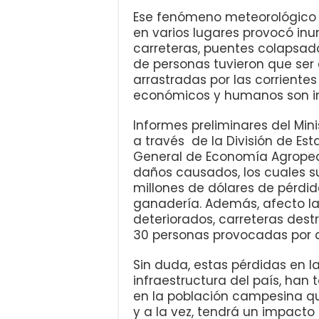
Ese fenómeno meteorológico af
en varios lugares provocó inu
carreteras, puentes colapsado
de personas tuvieron que ser
arrastradas por las corriente
económicos y humanos son ind
Informes preliminares del Min
a través de la División de Es
General de Economía Agropec
daños causados, los cuales s
millones de dólares de pérdida
ganadería. Además, afecto la 
deteriorados, carreteras dest
30 personas provocadas por 
Sin duda, estas pérdidas en la
infraestructura del país, ha
en la población campesina qu
y a la vez, tendrá un impact