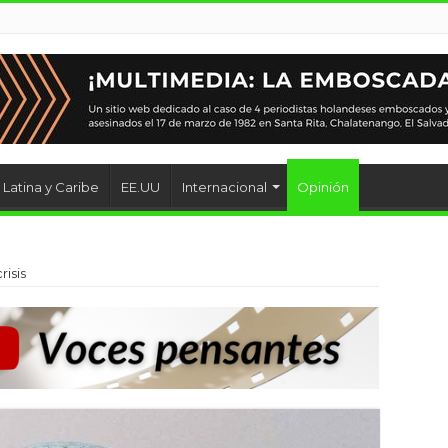
Latina y Caribe
EE.UU
Internacional
Opinión
risis