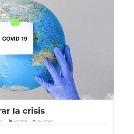
r la crisis
020
Opinión
57 Views