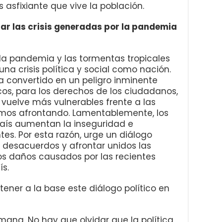
 asfixiante que vive la población.
tar las crisis generadas por la pandemia
la pandemia y las tormentas tropicales
na crisis política y social como nación.
ha convertido en un peligro inminente
cos, para los derechos de los ciudadanos,
s vuelve más vulnerables frente a las
amos afrontando. Lamentablemente, los
país aumentan la inseguridad e
tes. Por esta razón, urge un diálogo
os desacuerdos y afrontar unidos las
os daños causados por las recientes
s.
ener a la base este diálogo político en
ana. No hay que olvidar que la política