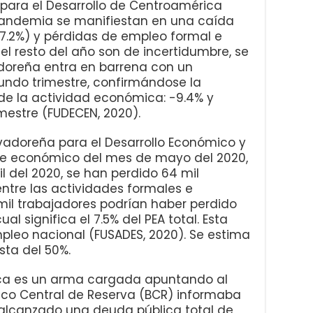
 para el Desarrollo de Centroamérica
 pandemia se manifiestan en una caída
7.2%) y pérdidas de empleo formal e
 el resto del año son de incertidumbre, se
doreña entra en barrena con un
undo trimestre, confirmándose la
de la actividad económica: -9.4% y
imestre (FUDECEN, 2020).
lvadoreña para el Desarrollo Económico y
rme económico del mes de mayo del 2020,
l del 2020, se han perdido 64 mil
entre las actividades formales e
mil trabajadores podrían haber perdido
al significa el 7.5% del PEA total. Esta
pleo nacional (FUSADES, 2020). Se estima
ta del 50%.
lica es un arma cargada apuntando al
anco Central de Reserva (BCR) informaba
a alcanzado una deuda pública total de