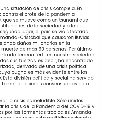
una situación de crisis compleja. En
o contra el brote de la pandemia
us, que se mueve como un tsunami que
tituciones de la sociedad y a las
segundo lugar, el país se vio afectado
 Amanda-Cristóbal que causaron lluvias
dejando daños millonarios en la
 muerte de más 30 personas. Por último,
trado terreno fértil en nuestra sociedad
odas sus fuerzas, es decir, ha encontrado
zada, derivada de una crisis política
 cuya pugna es más evidente entre los
. Esta división política y social ha servido
e tomar decisiones consensuadas para
ar la crisis es ineludible. Sólo unidos
la crisis de la Pandemia del COVID-19 y
os por las tormentas tropicales Amanda-
de dar una respuesta multidimensional y