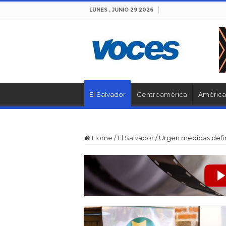
LUNES , JUNIO 29 2026
El Salvador
Centroamérica
América 
Home
/
El Salvador
/
Urgen medidas defin