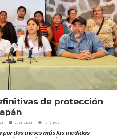
initivas de protección
napán
022
El Salvador
151 Views
ía por dos meses más las medidas