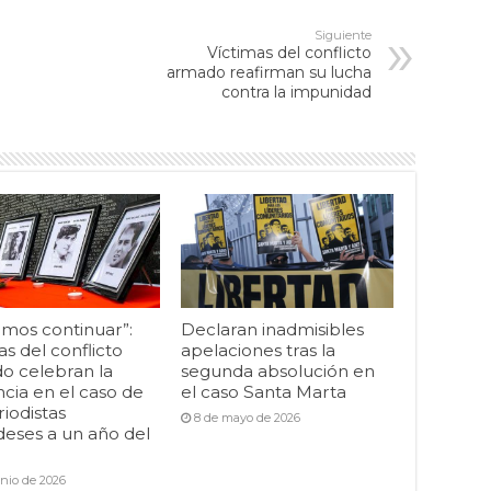
Siguiente
Víctimas del conflicto
armado reafirman su lucha
contra la impunidad
mos continuar”:
Declaran inadmisibles
as del conflicto
apelaciones tras la
o celebran la
segunda absolución en
cia en el caso de
el caso Santa Marta
riodistas
8 de mayo de 2026
deses a un año del
unio de 2026