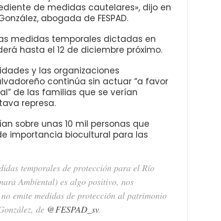
ediente de medidas cautelares», dijo en
 González, abogada de FESPAD.
a las medidas temporales dictadas en
nderá hasta el 12 de diciembre próximo.
dades y las organizaciones
lvadoreño continúa sin actuar “a favor
ial” de las familias que se verían
tava represa.
rían sobre unas 10 mil personas que
de importancia biocultural para las
didas temporales de protección para el Río
ara Ambiental) es algo positivo, nos
no emite medidas de protección al patrimonio
a González, de
@FESPAD_sv
.