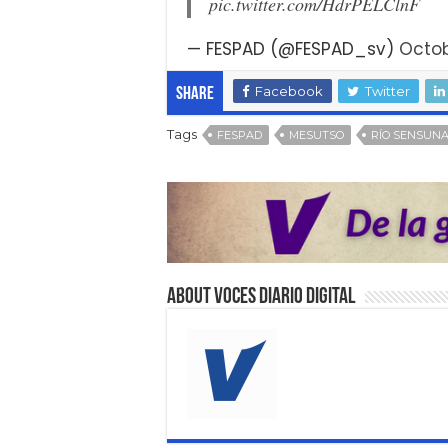
pic.twitter.com/HdrPELClnF
— FESPAD (@FESPAD_sv)
Octob
Facebook
Twitter
Share
Tags
FESPAD
MESUTSO
RÍO SENSUN
About VOCES Diario digital