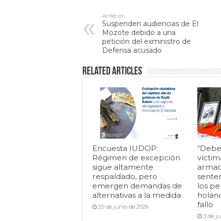
Anterior
Suspenden audiencias de El
Mozote debido a una
petición del exministro de
Defensa acusado
Related Articles
Encuesta IUDOP:
“Debe
Régimen de excepción
víctim
sigue altamente
armad
respaldado, pero
senten
emergen demandas de
los pe
alternativas a la medida
holan
fallo
25 de junio de 2026
3 de j