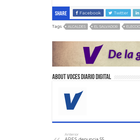
Facebook
Twitter
Share
Tags
ALCALDES
EL SALVADOR
ELECCI
About VOCES Diario digital
Anterior
APES denuncia 55