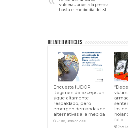
vulneraciones a la prensa
hasta el mediodía del 3F
Related Articles
Encuesta IUDOP:
“Debe
Régimen de excepción
víctim
sigue altamente
armad
respaldado, pero
senten
emergen demandas de
los pe
alternativas a la medida
holan
fallo
25 de junio de 2026
3 de j