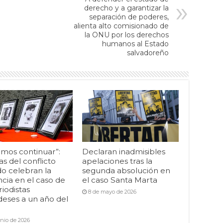
derecho y a garantizar la
separación de poderes,
alienta alto comisionado de
la ONU por los derechos
humanos al Estado
salvadoreño
mos continuar”:
Declaran inadmisibles
as del conflicto
apelaciones tras la
o celebran la
segunda absolución en
cia en el caso de
el caso Santa Marta
riodistas
8 de mayo de 2026
deses a un año del
unio de 2026