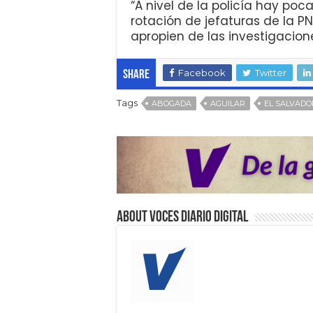
“A nivel de la policía hay po
rotación de jefaturas de la P
apropien de las investigacion
Facebook
Twitter
Share
Tags
ABOGADA
AGUILAR
EL SALVADO
About VOCES Diario digital