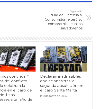
Siguiente
Titular de Defensa al
Consumidor reiteró su
compromiso con los
salvadoreños
mos continuar”:
Declaran inadmisibles
as del conflicto
apelaciones tras la
o celebran la
segunda absolución en
cia en el caso de
el caso Santa Marta
riodistas
8 de mayo de 2026
deses a un año del