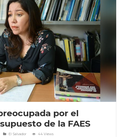
preocupada por el
esupuesto de la FAES
El Salvador
44 Views