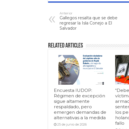
Anterior
Gallegos resalta que se debe
regresar la Isla Conejo a El
Salvador
Related Articles
Encuesta IUDOP:
“Debe
Régimen de excepción
víctim
sigue altamente
armad
respaldado, pero
senten
emergen demandas de
los pe
alternativas a la medida
holan
fallo
25 de junio de 2026